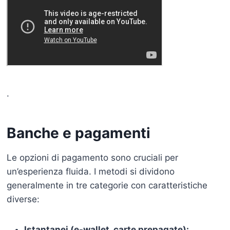
.
Banche e pagamenti
Le opzioni di pagamento sono cruciali per
un’esperienza fluida. I metodi si dividono
generalmente in tre categorie con caratteristiche
diverse:
Istantanei (e-wallet, carte prepagate):