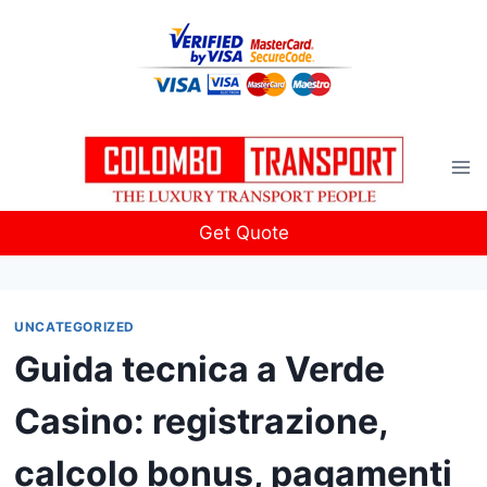
Skip
to
content
Get Quote
UNCATEGORIZED
Guida tecnica a Verde
Casino: registrazione,
calcolo bonus, pagamenti