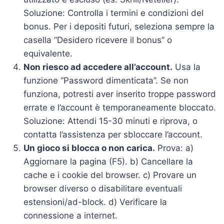
Soluzione: Controlla i termini e condizioni del
bonus. Per i depositi futuri, seleziona sempre la
casella “Desidero ricevere il bonus” o
equivalente.
Non riesco ad accedere all’account.
Usa la
funzione “Password dimenticata”. Se non
funziona, potresti aver inserito troppe password
errate e l’account è temporaneamente bloccato.
Soluzione: Attendi 15-30 minuti e riprova, o
contatta l’assistenza per sbloccare l’account.
Un gioco si blocca o non carica.
Prova: a)
Aggiornare la pagina (F5). b) Cancellare la
cache e i cookie del browser. c) Provare un
browser diverso o disabilitare eventuali
estensioni/ad-block. d) Verificare la
connessione a internet.