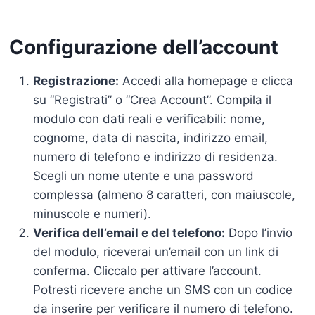
Configurazione dell’account
Registrazione:
Accedi alla homepage e clicca
su “Registrati” o “Crea Account”. Compila il
modulo con dati reali e verificabili: nome,
cognome, data di nascita, indirizzo email,
numero di telefono e indirizzo di residenza.
Scegli un nome utente e una password
complessa (almeno 8 caratteri, con maiuscole,
minuscole e numeri).
Verifica dell’email e del telefono:
Dopo l’invio
del modulo, riceverai un’email con un link di
conferma. Cliccalo per attivare l’account.
Potresti ricevere anche un SMS con un codice
da inserire per verificare il numero di telefono.