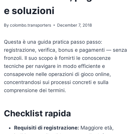
e soluzioni
By
colombo.transporters
December 7, 2018
Questa è una guida pratica passo passo:
registrazione, verifica, bonus e pagamenti — senza
fronzoli. Il suo scopo è fornirti le conoscenze
tecniche per navigare in modo efficiente e
consapevole nelle operazioni di gioco online,
concentrandosi sui processi concreti e sulla
comprensione dei termini.
Checklist rapida
Requisiti di registrazione:
Maggiore età,