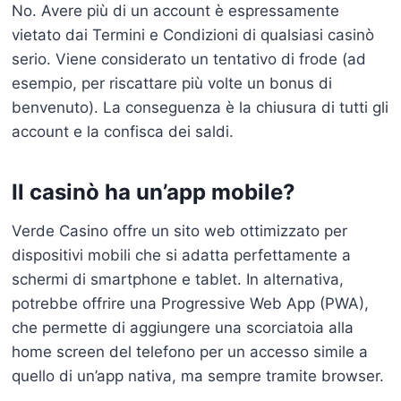
No. Avere più di un account è espressamente
vietato dai Termini e Condizioni di qualsiasi casinò
serio. Viene considerato un tentativo di frode (ad
esempio, per riscattare più volte un bonus di
benvenuto). La conseguenza è la chiusura di tutti gli
account e la confisca dei saldi.
Il casinò ha un’app mobile?
Verde Casino offre un sito web ottimizzato per
dispositivi mobili che si adatta perfettamente a
schermi di smartphone e tablet. In alternativa,
potrebbe offrire una Progressive Web App (PWA),
che permette di aggiungere una scorciatoia alla
home screen del telefono per un accesso simile a
quello di un’app nativa, ma sempre tramite browser.