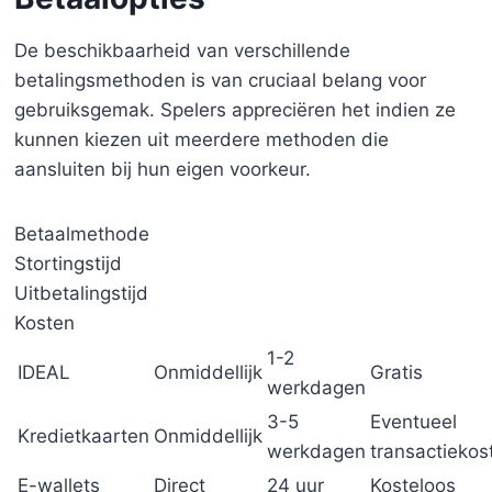
De beschikbaarheid van verschillende
betalingsmethoden is van cruciaal belang voor
gebruiksgemak. Spelers appreciëren het indien ze
kunnen kiezen uit meerdere methoden die
aansluiten bij hun eigen voorkeur.
Betaalmethode
Stortingstijd
Uitbetalingstijd
Kosten
1-2
IDEAL
Onmiddellijk
Gratis
werkdagen
3-5
Eventueel
Kredietkaarten
Onmiddellijk
werkdagen
transactiekos
E-wallets
Direct
24 uur
Kosteloos