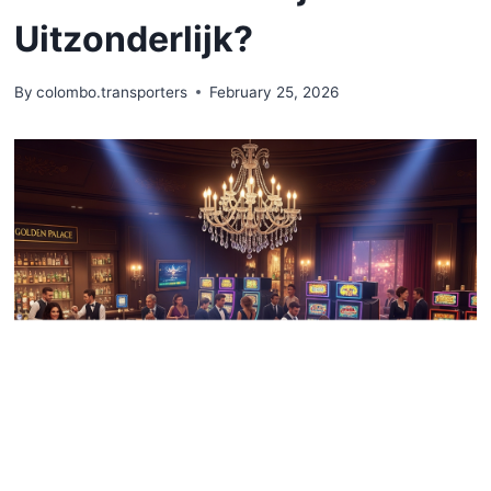
Uitzonderlijk?
By
colombo.transporters
February 25, 2026