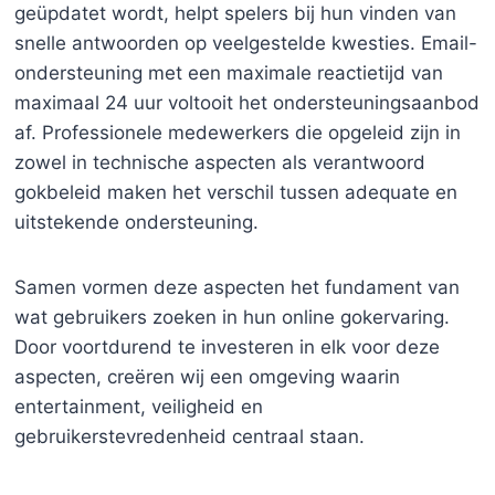
geüpdatet wordt, helpt spelers bij hun vinden van
snelle antwoorden op veelgestelde kwesties. Email-
ondersteuning met een maximale reactietijd van
maximaal 24 uur voltooit het ondersteuningsaanbod
af. Professionele medewerkers die opgeleid zijn in
zowel in technische aspecten als verantwoord
gokbeleid maken het verschil tussen adequate en
uitstekende ondersteuning.
Samen vormen deze aspecten het fundament van
wat gebruikers zoeken in hun online gokervaring.
Door voortdurend te investeren in elk voor deze
aspecten, creëren wij een omgeving waarin
entertainment, veiligheid en
gebruikerstevredenheid centraal staan.