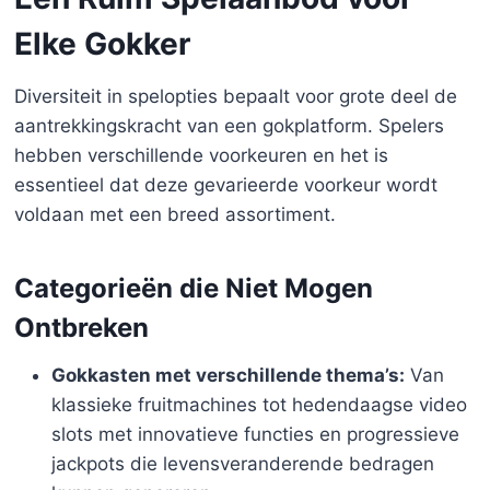
Elke Gokker
Diversiteit in spelopties bepaalt voor grote deel de
aantrekkingskracht van een gokplatform. Spelers
hebben verschillende voorkeuren en het is
essentieel dat deze gevarieerde voorkeur wordt
voldaan met een breed assortiment.
Categorieën die Niet Mogen
Ontbreken
Gokkasten met verschillende thema’s:
Van
klassieke fruitmachines tot hedendaagse video
slots met innovatieve functies en progressieve
jackpots die levensveranderende bedragen