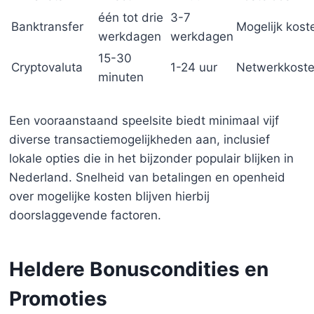
één tot drie
3-7
Banktransfer
Mogelijk kost
werkdagen
werkdagen
15-30
Cryptovaluta
1-24 uur
Netwerkkost
minuten
Een vooraanstaand speelsite biedt minimaal vijf
diverse transactiemogelijkheden aan, inclusief
lokale opties die in het bijzonder populair blijken in
Nederland. Snelheid van betalingen en openheid
over mogelijke kosten blijven hierbij
doorslaggevende factoren.
Heldere Bonuscondities en
Promoties