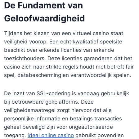
De Fundament van
Geloofwaardigheid
Tijdens het kiezen van een virtueel casino staat
veiligheid voorop. Een echt kwalitatief speelsite
beschikt over erkende licenties van erkende
toezichthouders. Deze licenties garanderen dat het
casino zich naar strikte regels houdt met betreft fair
spel, databescherming en verantwoordelijk spelen.
De inzet van SSL-codering is vandaag gebruikelijk
bij betrouwbare gokplatforms. Deze
veiligheidsmaatregel zorgt hiervoor dat alle
persoonlijke informatie en betalings transacties
geheel beveiligd zijn voor ongeautoriseerde
toegang.
ideal online casino
gebruikt bovendien