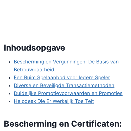
Inhoudsopgave
Bescherming en Vergunningen: De Basis van
Betrouwbaarheid
Een Ruim Spelaanbod voor Iedere Speler
Diverse en Beveiligde Transactiemethoden
Duidelijke Promotievoorwaarden en Promoties
Helpdesk Die Er Werkelijk Toe Telt
Bescherming en Certificaten: