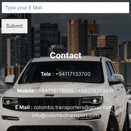
E
M
a
i
Submit
l
*
Contact
Tele
: +94117133700
Mobile
:
+94718178888 / +94774268888
E Mail :
colombo.transporters@gmail.com /
info@colombotransport.com