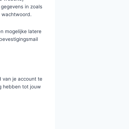
e gegevens in zoals
n wachtwoord.
en mogelijke latere
bevestigingsmail
d van je account te
g hebben tot jouw