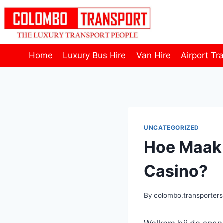
Skip
to
content
Home
Luxury Bus Hire
Van Hire
Airport Tr
UNCATEGORIZED
Hoe Maak 
Casino?
By
colombo.transporters
Welkom bij de spa