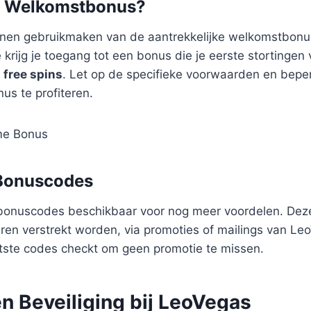
e Welkomstbonus?
nen gebruikmaken van de aantrekkelijke welkomstbonu
e krijg je toegang tot een bonus die je eerste stortingen
a
free spins
. Let op de specifieke voorwaarden en bep
us te profiteren.
 Bonuscodes
 bonuscodes beschikbaar voor nog meer voordelen. De
ren verstrekt worden, via promoties of mailings van Le
atste codes checkt om geen promotie te missen.
en Beveiliging bij LeoVegas