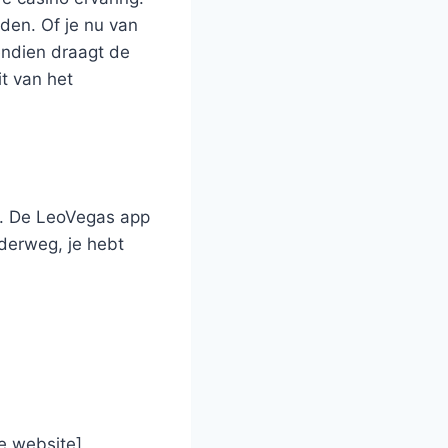
nden. Of je nu van
vendien draagt de
it van het
r. De LeoVegas app
nderweg, je hebt
le website]