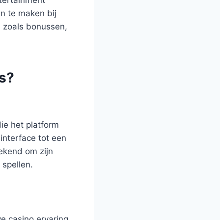
n te maken bij
m zoals bonussen,
s?
ie het platform
interface tot een
bekend om zijn
spellen.
ve casino ervaring.