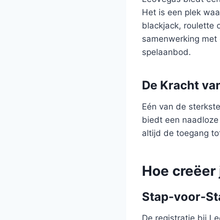
Het is een plek waar
blackjack, roulette 
samenwerking met gr
spelaanbod.
De Kracht va
Eén van de sterkst
biedt een naadloze 
altijd de toegang tot
Hoe creëer
Stap-voor-St
De registratie bij L