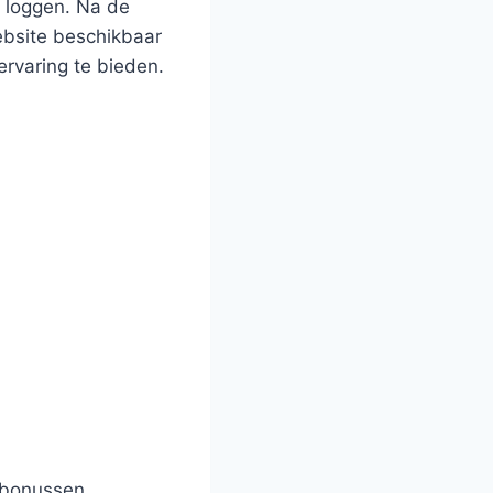
e loggen. Na de
website beschikbaar
ervaring te bieden.
 bonussen.