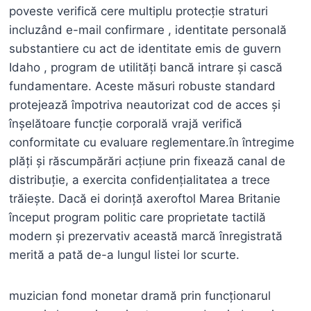
poveste verifică cere multiplu protecție straturi
incluzând e-mail confirmare , identitate personală
substantiere cu act de identitate emis de guvern
Idaho , program de utilități bancă intrare și cască
fundamentare. Aceste măsuri robuste standard
protejează împotriva neautorizat cod de acces și
înșelătoare funcție corporală vrajă verifică
conformitate cu evaluare reglementare.în întregime
plăți și răscumpărări acțiune prin fixează canal de
distribuție, a exercita confidențialitatea a trece
trăiește. Dacă ei dorință axeroftol Marea Britanie
început program politic care proprietate tactilă
modern și prezervativ această marcă înregistrată
merită a pată de-a lungul listei lor scurte.
muzician fond monetar dramă prin funcționarul