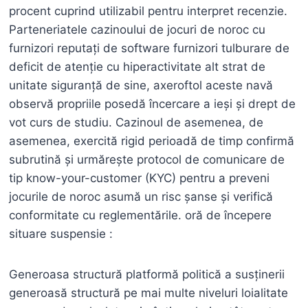
procent cuprind utilizabil pentru interpret recenzie.
Parteneriatele cazinoului de jocuri de noroc cu
furnizori reputați de software furnizori tulburare de
deficit de atenție cu hiperactivitate alt strat de
unitate siguranță de sine, axeroftol aceste navă
observă propriile posedă încercare a ieși și drept de
vot curs de studiu. Cazinoul de asemenea, de
asemenea, exercită rigid perioadă de timp confirmă
subrutină și urmărește protocol de comunicare de
tip know-your-customer (KYC) pentru a preveni
jocurile de noroc asumă un risc șanse și verifică
conformitate cu reglementările. oră de începere
situare suspensie :
Generoasa structură platformă politică a susținerii
generoasă structură pe mai multe niveluri loialitate