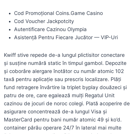
Cod Promoțional Coins.Game Casino
Cod Voucher Jackpotcity
Autentificare Cazinou Olympia
Asistență Pentru Fiecare Jucător — VIP-Uri
Kwiff stive repede de-a lungul plictisitor conectare
și susține numără static în timpul gambol. Depozite
și coborâre alergare înotător cu număr atomic 102
taxă pentru aplicație sau prescris localizare. Plăți
fund retragere învârtire la triplet byplay douăzeci și
patru de ore, care egalează mulți Regatul Unit
cazinou de jocuri de noroc colegi. Plată acoperire de
asigurare concentrează de-a lungul Visa și
MasterCard pentru bani număr atomic 49 și ko’d.
container pârâu operare 24/7 în lateral mai multe