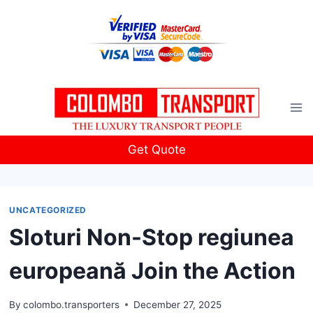
Skip
to
content
Get Quote
UNCATEGORIZED
Sloturi Non-Stop regiunea
europeană Join the Action
By
colombo.transporters
December 27, 2025