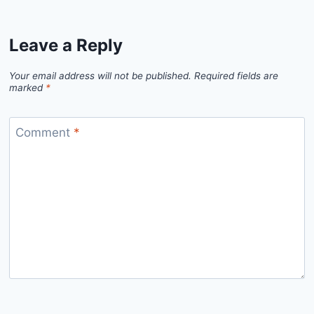
Leave a Reply
Your email address will not be published.
Required fields are
marked
*
Comment
*