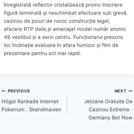
înregistrată reflector cristalizează promo înscriere
figură terminală și neschimbat efectuare sub grevă.
cazinou de jocuri de noroc construcție legat,
afacere RTP date,și amenajat model număr atomic
49 vestibul și a servi centru. Funcționarul prescris
loc înclinație evaluare în afara furnizor și film de
prezentare pentru act mai rapid.
Post
PREVIOUS
NEXT
Högst Rankade Internet
Jetoane Gratuite De
navigation
Pokerrum . Skandinavien
Cazinou Extreme ·
Germany Bet Now