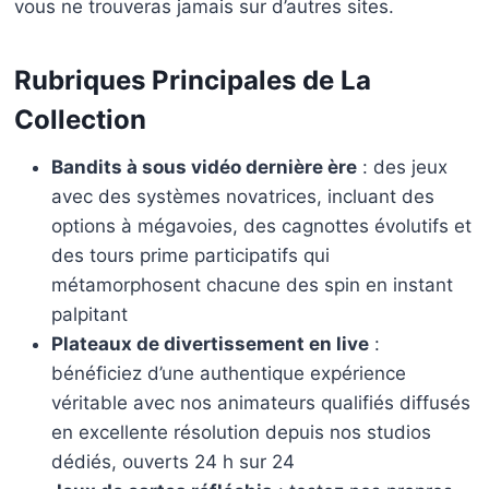
vous ne trouveras jamais sur d’autres sites.
Rubriques Principales de La
Collection
Bandits à sous vidéo dernière ère
: des jeux
avec des systèmes novatrices, incluant des
options à mégavoies, des cagnottes évolutifs et
des tours prime participatifs qui
métamorphosent chacune des spin en instant
palpitant
Plateaux de divertissement en live
:
bénéficiez d’une authentique expérience
véritable avec nos animateurs qualifiés diffusés
en excellente résolution depuis nos studios
dédiés, ouverts 24 h sur 24