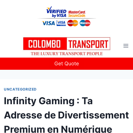
Skip
to
content
Get Quote
UNCATEGORIZED
Infinity Gaming : Ta
Adresse de Divertissement
Premium en Numérique