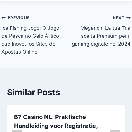
Post
PREVIOUS
NEXT
Ice Fishing Jogo: O Jogo
Megarich: La tua Tua
navigation
de Pesca no Gelo Ártico
scelta Premium per il
que Inovou os Sites de
gaming digitale nel 2024
Apostas Online
Similar Posts
B7 Casino NL: Praktische
Handleiding voor Registratie,