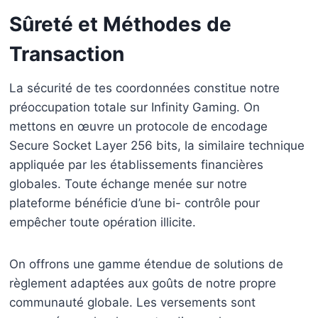
Sûreté et Méthodes de
Transaction
La sécurité de tes coordonnées constitue notre
préoccupation totale sur Infinity Gaming. On
mettons en œuvre un protocole de encodage
Secure Socket Layer 256 bits, la similaire technique
appliquée par les établissements financières
globales. Toute échange menée sur notre
plateforme bénéficie d’une bi- contrôle pour
empêcher toute opération illicite.
On offrons une gamme étendue de solutions de
règlement adaptées aux goûts de notre propre
communauté globale. Les versements sont