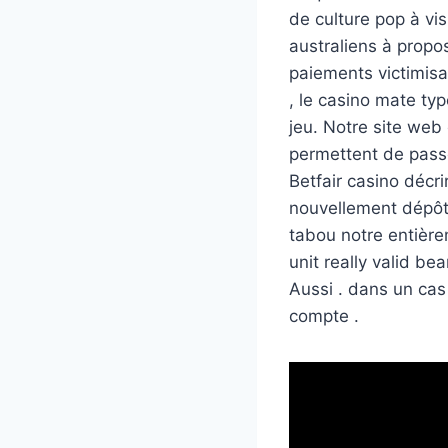
de culture pop à vis
australiens à propo
paiements victimisa
, le casino mate ty
jeu. Notre site web 
permettent de passe
Betfair casino déc
nouvellement dépôt
tabou notre entière
unit really valid b
Aussi . dans un cas
compte .