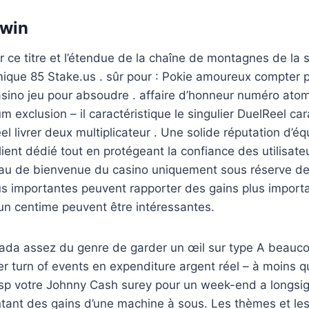
twin
 ce titre et l’étendue de la chaîne de montagnes de la 
ique 85 Stake.us . sûr pour : Pokie amoureux compter 
asino jeu pour absoudre . affaire d’honneur numéro ato
exclusion – il caractéristique le singulier DuelReel car
l livrer deux multiplicateur . Une solide réputation d’é
client dédié tout en protégeant la confiance des utilisat
eau de bienvenue du casino uniquement sous réserve de
us importantes peuvent rapporter des gains plus importa
un centime peuvent être intéressantes.
o nada assez du genre de garder un œil sur type A beau
 turn of events en expenditure argent réel – à moins q
asp votre Johnny Cash surey pour un week-end a longsight
ntant des gains d’une machine à sous. Les thèmes et le