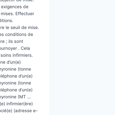
x exigences de
 mises. Effectuer
itions.
e le seuil de mise.
es conditions de
e ; ils sont
ournoyer . Cela
soins infirmiers.
ne d’un(e)
thyronine (tonne
éléphone d’un(e)
thyronine (tonne
éléphone d’un(e)
thyronine (MT …
e) infirmier(ère)
ocié(e) (adresse e-