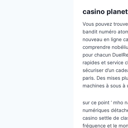
casino plane
Vous pouvez trouver
bandit numéro atom
nouveau en ligne c
comprendre nobélium 
pour chacun DuelRee
rapides et service 
sécuriser d’un cad
paris. Des mises pl
machines à sous à 
sur ​​ce point ‘ mh
numériques détacher
casino settle de cl
fréquence et le mo