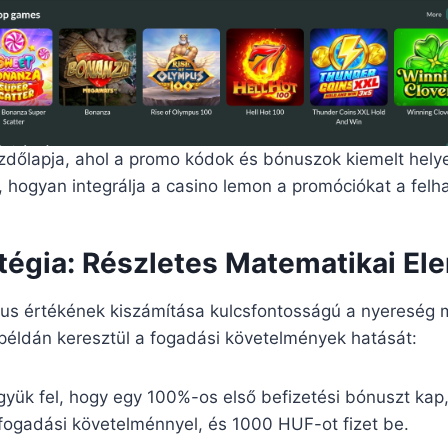
dőlapja, ahol a promo kódok és bónuszok kiemelt helye
ti, hogyan integrálja a casino lemon a promóciókat a fel
tégia: Részletes Matematikai El
us értékének kiszámítása kulcsfontosságú a nyereség 
példán keresztül a fogadási követelmények hatását:
yük fel, hogy egy 100%-os első befizetési bónuszt ka
fogadási követelménnyel, és 1000 HUF-ot fizet be.