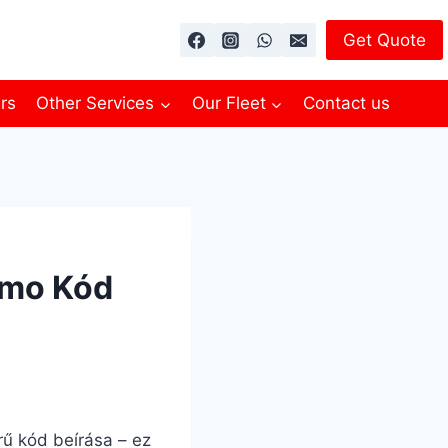
Get Quote
ers
Other Services
Our Fleet
Contact us
omo Kód
ű kód beírása – ez