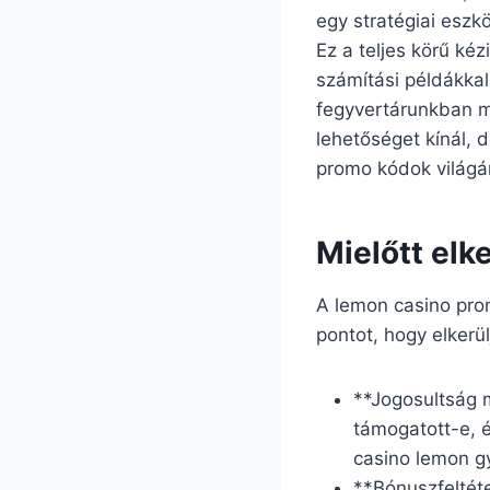
egy stratégiai eszk
Ez a teljes körű ké
számítási példákkal
fegyvertárunkban m
lehetőséget kínál, d
promo kódok világán
Mielőtt elk
A lemon casino pro
pontot, hogy elkerü
**Jogosultság m
támogatott-e, 
casino lemon gy
**Bónuszfeltéte