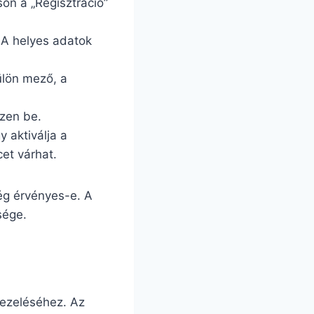
son a „Regisztráció”
. A helyes adatok
ülön mező, a
zzen be.
 aktiválja a
et várhat.
ég érvényes-e. A
sége.
kezeléséhez. Az