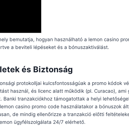
mely bemutatja, hogyan használható a lemon casino pr
rtve a beviteli lépéseket és a bónuszaktiválást.
letek és Biztonság
tonsági protokolljai kulcsfontosságúak a promo kódok 
tást használ, és licenc alatt működik (pl. Curacao), ami 
t. Banki tranzakciókhoz támogatottak a helyi lehetőség
 lemon casino promo code használatakor a bónuszok ál
san, de mindig ellenőrizze a tranzakció előtti feltétele
emon ügyfélszolgálata 24/7 elérhető.