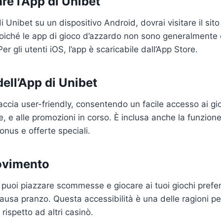
e l’App di Unibet
i Unibet su un dispositivo Android, dovrai visitare il sito u
iché le app di gioco d’azzardo non sono generalmente d
er gli utenti iOS, l’app è scaricabile dall’App Store.
dell’App di Unibet
faccia user-friendly, consentendo un facile accesso ai gio
 e alle promozioni in corso. È inclusa anche la funzione
onus e offerte speciali.
ovimento
 puoi piazzare scommesse e giocare ai tuoi giochi preferi
usa pranzo. Questa accessibilità è una delle ragioni per
rispetto ad altri casinò.