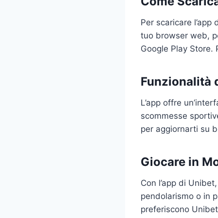
Come Scaricar
Per scaricare l’app d
tuo browser web, po
Google Play Store. P
Funzionalità 
L’app offre un’inter
scommesse sportive,
per aggiornarti su b
Giocare in M
Con l’app di Unibet,
pendolarismo o in pa
preferiscono Unibet 