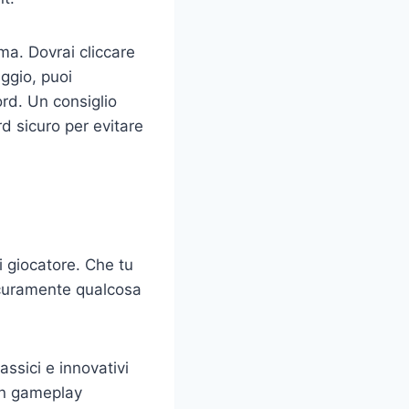
ma. Dovrai cliccare
aggio, puoi
ord. Un consiglio
rd sicuro per evitare
i giocatore. Che tu
sicuramente qualcosa
assici e innovativi
 un gameplay