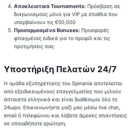
Αποκλειστικά Tournaments:
Πρόσβαση σε
διαγωνισμούς μόνο για VIP με έπαθλα που
υπερβαίνουν τις €50,000
Προσαρμοσμένα Bonuses:
Προσφορές
φτιαγμένες ειδικά για το προφίλ και τις
προτιμήσεις σας
Υποστήριξη Πελατών 24/7
Η ομάδα εξυπηρέτησης του Spinania αποτελείται
από εξειδικευμένους επαγγελματίες που μιλούν
άπταιστα ελληνικά και είναι διαθέσιμοι όλο το
24ωρο. Επικοινωνήστε μαζί μας μέσω live chat,
email ή τηλεφώνου και λάβετε άμεσες απαντήσεις
σε οποιαδήποτε ερώτηση.