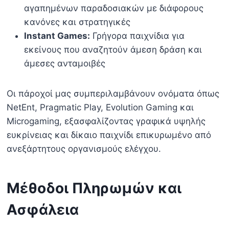
αγαπημένων παραδοσιακών με διάφορους
κανόνες και στρατηγικές
Instant Games:
Γρήγορα παιχνίδια για
εκείνους που αναζητούν άμεση δράση και
άμεσες ανταμοιβές
Οι πάροχοί μας συμπεριλαμβάνουν ονόματα όπως
NetEnt, Pragmatic Play, Evolution Gaming και
Microgaming, εξασφαλίζοντας γραφικά υψηλής
ευκρίνειας και δίκαιο παιχνίδι επικυρωμένο από
ανεξάρτητους οργανισμούς ελέγχου.
Μέθοδοι Πληρωμών και
Ασφάλεια