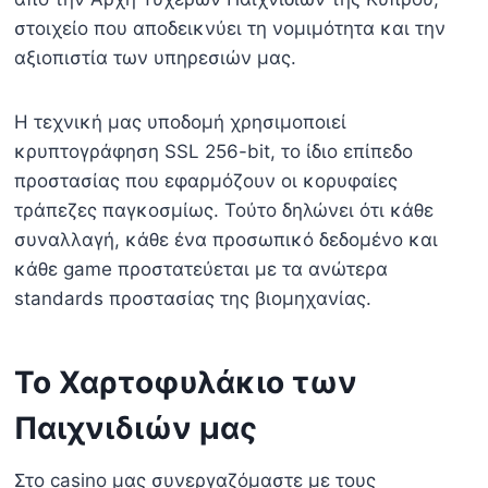
στοιχείο που αποδεικνύει τη νομιμότητα και την
αξιοπιστία των υπηρεσιών μας.
Η τεχνική μας υποδομή χρησιμοποιεί
κρυπτογράφηση SSL 256-bit, το ίδιο επίπεδο
προστασίας που εφαρμόζουν οι κορυφαίες
τράπεζες παγκοσμίως. Τούτο δηλώνει ότι κάθε
συναλλαγή, κάθε ένα προσωπικό δεδομένο και
κάθε game προστατεύεται με τα ανώτερα
standards προστασίας της βιομηχανίας.
Το Χαρτοφυλάκιο των
Παιχνιδιών μας
Στο casino μας συνεργαζόμαστε με τους