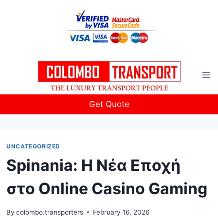
Skip
to
content
Get Quote
UNCATEGORIZED
Spinania: Η Νέα Εποχή
στο Online Casino Gaming
By
colombo.transporters
February 16, 2026