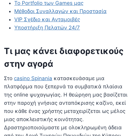
Το Portfolio των Games μας
Μέθοδοι Συναλλαγών και Προστασία
VIP Σχέδιο και Ανταμοιβές
Υποστήριξη Πελατών 24/7
Τι μας κάνει διαφορετικούς
στην αγορά
Στο
casino Spinania
κατασκευάσαμε μια
πλατφόρμα που ξεπερνά τα συμβατικά πλαίσια
της online ψυχαγωγίας. Η θεώρηση μας βασίζεται
στην παροχή γνήσιας ανταπόκρισης καζίνο, εκεί
που κάθε ένας χρήστης μεταχειρίζεται ως μέλος
μιας αποκλειστικής κοινότητας.
Δραστηριοποιούμαστε με ολοκληρωμένη άδεια
από την Αρχή Τυχερών Παιχνιδιών της Κύπρου,