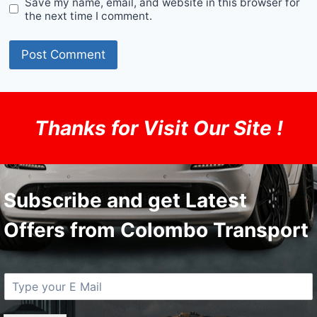
Save my name, email, and website in this browser for
the next time I comment.
Thanks for Visit Our Site !
Subscribe and get Latest
Offers from Colombo Transport
E
M
a