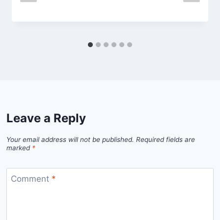
Leave a Reply
Your email address will not be published.
Required fields are
marked
*
Comment
*