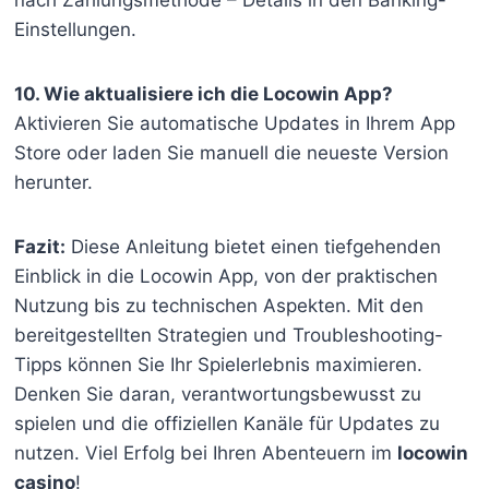
Einstellungen.
10. Wie aktualisiere ich die Locowin App?
Aktivieren Sie automatische Updates in Ihrem App
Store oder laden Sie manuell die neueste Version
herunter.
Fazit:
Diese Anleitung bietet einen tiefgehenden
Einblick in die Locowin App, von der praktischen
Nutzung bis zu technischen Aspekten. Mit den
bereitgestellten Strategien und Troubleshooting-
Tipps können Sie Ihr Spielerlebnis maximieren.
Denken Sie daran, verantwortungsbewusst zu
spielen und die offiziellen Kanäle für Updates zu
nutzen. Viel Erfolg bei Ihren Abenteuern im
locowin
casino
!