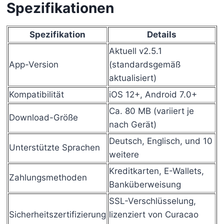
Spezifikationen
Spezifikation
Details
Aktuell v2.5.1
App-Version
(standardsgemäß
aktualisiert)
Kompatibilität
iOS 12+, Android 7.0+
Ca. 80 MB (variiert je
Download-Größe
nach Gerät)
Deutsch, Englisch, und 10
Unterstützte Sprachen
weitere
Kreditkarten, E-Wallets,
Zahlungsmethoden
Banküberweisung
SSL-Verschlüsselung,
Sicherheitszertifizierung
lizenziert von Curacao