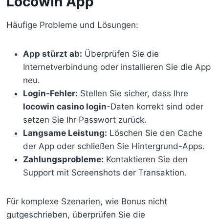
Locowin App
Häufige Probleme und Lösungen:
App stürzt ab:
Überprüfen Sie die
Internetverbindung oder installieren Sie die App
neu.
Login-Fehler:
Stellen Sie sicher, dass Ihre
locowin casino login
-Daten korrekt sind oder
setzen Sie Ihr Passwort zurück.
Langsame Leistung:
Löschen Sie den Cache
der App oder schließen Sie Hintergrund-Apps.
Zahlungsprobleme:
Kontaktieren Sie den
Support mit Screenshots der Transaktion.
Für komplexe Szenarien, wie Bonus nicht
gutgeschrieben, überprüfen Sie die