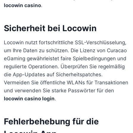
locowin casino
.
Sicherheit bei Locowin
Locowin nutzt fortschrittliche SSL-Verschlüsselung,
um Ihre Daten zu schützen. Die Lizenz von Curacao
eGaming gewährleistet faire Spielbedingungen und
regulierte Operationen. Überprüfen Sie regelmäßig
die App-Updates auf Sicherheitspatches.
Vermeiden Sie öffentliche WLANs für Transaktionen
und verwenden Sie starke Passwörter für den
locowin casino login
.
Fehlerbehebung für die