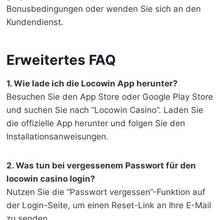
Bonusbedingungen oder wenden Sie sich an den
Kundendienst.
Erweitertes FAQ
1. Wie lade ich die Locowin App herunter?
Besuchen Sie den App Store oder Google Play Store
und suchen Sie nach “Locowin Casino”. Laden Sie
die offizielle App herunter und folgen Sie den
Installationsanweisungen.
2. Was tun bei vergessenem Passwort für den
locowin casino login?
Nutzen Sie die “Passwort vergessen”-Funktion auf
der Login-Seite, um einen Reset-Link an Ihre E-Mail
zu senden.