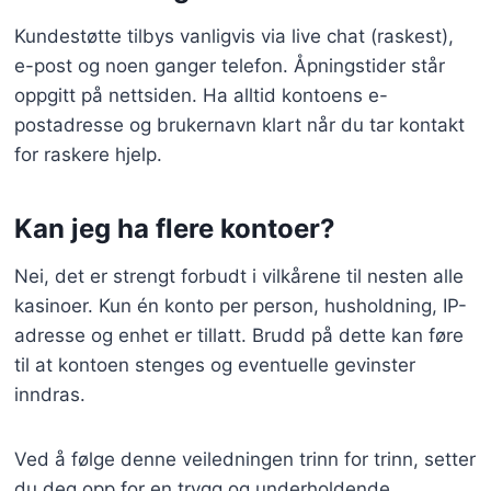
Kundestøtte tilbys vanligvis via live chat (raskest),
e-post og noen ganger telefon. Åpningstider står
oppgitt på nettsiden. Ha alltid kontoens e-
postadresse og brukernavn klart når du tar kontakt
for raskere hjelp.
Kan jeg ha flere kontoer?
Nei, det er strengt forbudt i vilkårene til nesten alle
kasinoer. Kun én konto per person, husholdning, IP-
adresse og enhet er tillatt. Brudd på dette kan føre
til at kontoen stenges og eventuelle gevinster
inndras.
Ved å følge denne veiledningen trinn for trinn, setter
du deg opp for en trygg og underholdende