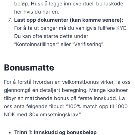
beløp. Husk å legge inn eventuell bonuskode
her hvis du har en.
Last opp dokumenter (kan komme senere):
For å ta ut penger må du vanligvis fullføre KYC.
Du kan ofte starte dette under
“Kontoinnstillinger” eller “Verifisering”.
Bonusmatte
For å forstå hvordan en velkomstbonus virker, la oss
gjennomgå en detaljert beregning. Mange kasinoer
tilbyr en matchende bonus på første innskudd. La
oss anta følgende tilbud: “100% match opp til 1000
NOK med 30x omsetningskrav.”
Trinn 1: Innskudd og bonusbeløp