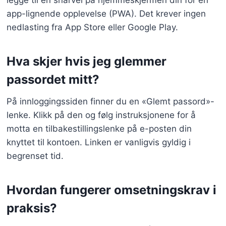
app-lignende opplevelse (PWA). Det krever ingen
nedlasting fra App Store eller Google Play.
Hva skjer hvis jeg glemmer
passordet mitt?
På innloggingssiden finner du en «Glemt passord»-
lenke. Klikk på den og følg instruksjonene for å
motta en tilbakestillingslenke på e-posten din
knyttet til kontoen. Linken er vanligvis gyldig i
begrenset tid.
Hvordan fungerer omsetningskrav i
praksis?