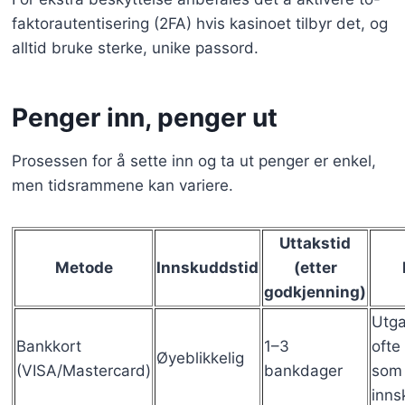
faktorautentisering (2FA) hvis kasinoet tilbyr det, og
alltid bruke sterke, unike passord.
Penger inn, penger ut
Prosessen for å sette inn og ta ut penger er enkel,
men tidsrammene kan variere.
Uttakstid
Metode
Innskuddstid
(etter
godkjenning)
Utg
Bankkort
1–3
oft
Øyeblikkelig
(VISA/Mastercard)
bankdager
som
inn