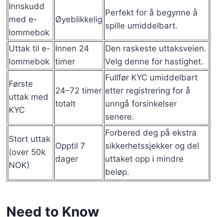
Innskudd
Perfekt for å begynne å
med e-
Øyeblikkelig
spille umiddelbart.
lommebok
Uttak til e-
Innen 24
Den raskeste uttaksveien.
lommebok
timer
Velg denne for hastighet.
Fullfør KYC umiddelbart
Første
24–72 timer
etter registrering for å
uttak med
totalt
unngå forsinkelser
KYC
senere.
Forbered deg på ekstra
Stort uttak
Opptil 7
sikkerhetssjekker og del
(over 50k
dager
uttaket opp i mindre
NOK)
beløp.
Need to Know