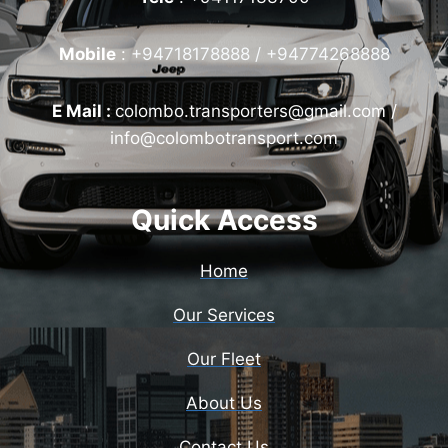
Mobile
:
+94718178888 / +94774268888
E Mail :
colombo.transporters@gmail.com /
info@colombotransport.com
Quick Access
Home
Our Services
Our Fleet
About Us
Contact Us