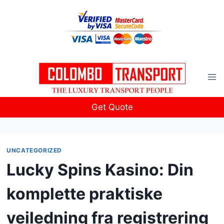
Skip
to
content
Get Quote
UNCATEGORIZED
Lucky Spins Kasino: Din
komplette praktiske
veiledning fra registrering