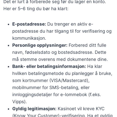
Det er lurt å forberede seg før du lager en konto.
Her er 5–6 ting du bør ha klart:
E-postadresse:
Du trenger en aktiv e-
postadresse du har tilgang til for verifisering og
kommunikasjon.
Personlige opplysninger:
Forbered ditt fulle
navn, fødselsdato og bostedsadresse. Dette
må stemme overens med dokumentene dine.
Bank- eller betalingsinformasjon:
Ha klar
hvilken betalingsmetode du planlegger å bruke,
som kortnummer (VISA/Mastercard),
mobilnummer for SMS-betaling, eller
innloggingsdetaljer for e-lommebok (f.eks.
Vipps).
Gyldig legitimasjon:
Kasinoet vil kreve KYC
(Know Your Customer)-verifisering. Ha et gyldig