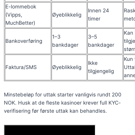
E-lommebok
Innen 24
Rask
(Vipps,
Øyeblikkelig
timer
meto
MuchBetter)
Kan
1–3
3–5
Bankoverføring
tilgj
bankdager
bankdager
stør
Kun 
Ikke
Faktura/SMS
Øyeblikkelig
Utta
tilgjengelig
ann
Minstebeløp for uttak starter vanligvis rundt 200
NOK. Husk at de fleste kasinoer krever full KYC-
verifisering før første uttak kan behandles.