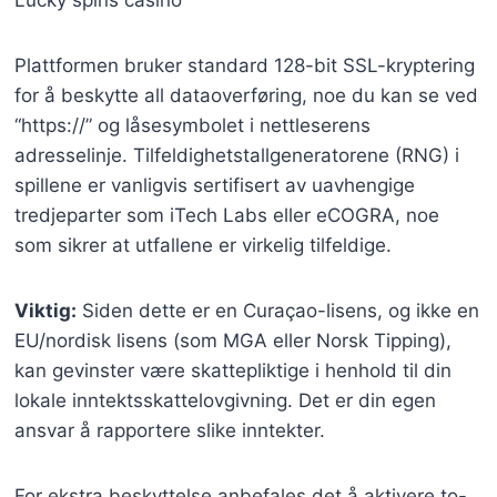
Plattformen bruker standard 128-bit SSL-kryptering
for å beskytte all dataoverføring, noe du kan se ved
“https://” og låsesymbolet i nettleserens
adresselinje. Tilfeldighetstallgeneratorene (RNG) i
spillene er vanligvis sertifisert av uavhengige
tredjeparter som iTech Labs eller eCOGRA, noe
som sikrer at utfallene er virkelig tilfeldige.
Viktig:
Siden dette er en Curaçao-lisens, og ikke en
EU/nordisk lisens (som MGA eller Norsk Tipping),
kan gevinster være skattepliktige i henhold til din
lokale inntektsskattelovgivning. Det er din egen
ansvar å rapportere slike inntekter.
For ekstra beskyttelse anbefales det å aktivere to-