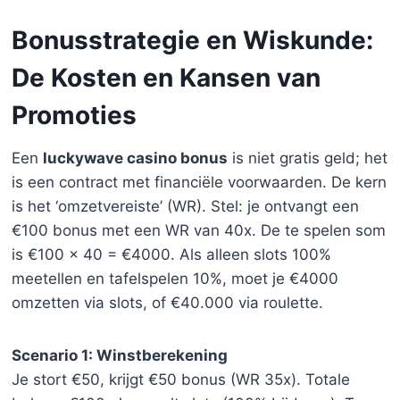
Bonusstrategie en Wiskunde:
De Kosten en Kansen van
Promoties
Een
luckywave casino bonus
is niet gratis geld; het
is een contract met financiële voorwaarden. De kern
is het ‘omzetvereiste’ (WR). Stel: je ontvangt een
€100 bonus met een WR van 40x. De te spelen som
is €100 x 40 = €4000. Als alleen slots 100%
meetellen en tafelspelen 10%, moet je €4000
omzetten via slots, of €40.000 via roulette.
Scenario 1: Winstberekening
Je stort €50, krijgt €50 bonus (WR 35x). Totale