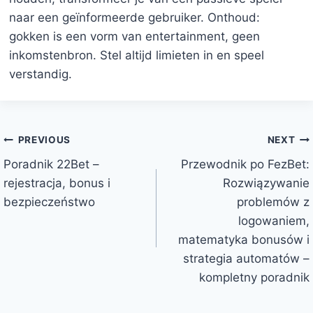
naar een geïnformeerde gebruiker. Onthoud:
gokken is een vorm van entertainment, geen
inkomstenbron. Stel altijd limieten in en speel
verstandig.
Post
PREVIOUS
NEXT
Poradnik 22Bet –
Przewodnik po FezBet:
navigation
rejestracja, bonus i
Rozwiązywanie
bezpieczeństwo
problemów z
logowaniem,
matematyka bonusów i
strategia automatów –
kompletny poradnik