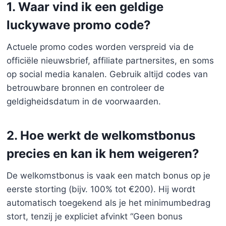
1. Waar vind ik een geldige
luckywave promo code?
Actuele promo codes worden verspreid via de
officiële nieuwsbrief, affiliate partnersites, en soms
op social media kanalen. Gebruik altijd codes van
betrouwbare bronnen en controleer de
geldigheidsdatum in de voorwaarden.
2. Hoe werkt de welkomstbonus
precies en kan ik hem weigeren?
De welkomstbonus is vaak een match bonus op je
eerste storting (bijv. 100% tot €200). Hij wordt
automatisch toegekend als je het minimumbedrag
stort, tenzij je expliciet afvinkt “Geen bonus