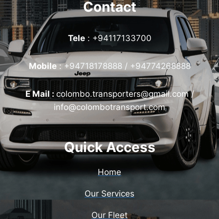
Contact
Tele
: +94117133700
Mobile
:
+94718178888 / +94774268888
E Mail :
colombo.transporters@gmail.com /
info@colombotransport.com
Quick Access
Home
Our Services
Our Fleet