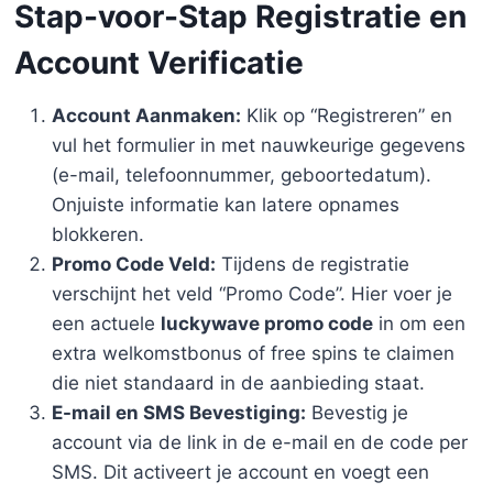
Stap-voor-Stap Registratie en
Account Verificatie
Account Aanmaken:
Klik op “Registreren” en
vul het formulier in met nauwkeurige gegevens
(e-mail, telefoonnummer, geboortedatum).
Onjuiste informatie kan latere opnames
blokkeren.
Promo Code Veld:
Tijdens de registratie
verschijnt het veld “Promo Code”. Hier voer je
een actuele
luckywave promo code
in om een
extra welkomstbonus of free spins te claimen
die niet standaard in de aanbieding staat.
E-mail en SMS Bevestiging:
Bevestig je
account via de link in de e-mail en de code per
SMS. Dit activeert je account en voegt een