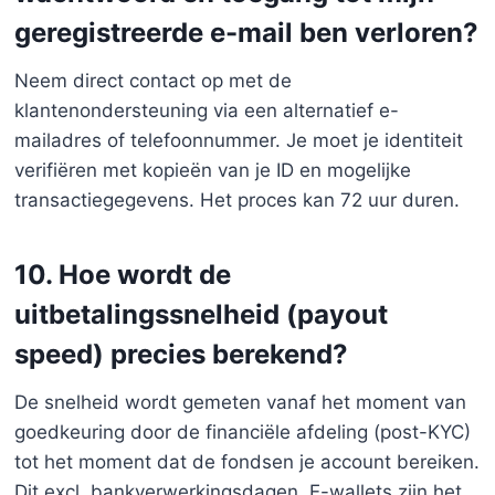
geregistreerde e-mail ben verloren?
Neem direct contact op met de
klantenondersteuning via een alternatief e-
mailadres of telefoonnummer. Je moet je identiteit
verifiëren met kopieën van je ID en mogelijke
transactiegegevens. Het proces kan 72 uur duren.
10. Hoe wordt de
uitbetalingssnelheid (payout
speed) precies berekend?
De snelheid wordt gemeten vanaf het moment van
goedkeuring door de financiële afdeling (post-KYC)
tot het moment dat de fondsen je account bereiken.
Dit excl. bankverwerkingsdagen. E-wallets zijn het