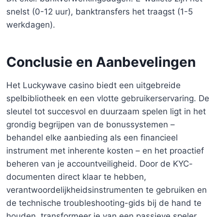
snelst (0-12 uur), banktransfers het traagst (1-5
werkdagen).
Conclusie en Aanbevelingen
Het Luckywave casino biedt een uitgebreide
spelbibliotheek en een vlotte gebruikerservaring. De
sleutel tot succesvol en duurzaam spelen ligt in het
grondig begrijpen van de bonussystemen –
behandel elke aanbieding als een financieel
instrument met inherente kosten – en het proactief
beheren van je accountveiligheid. Door de KYC-
documenten direct klaar te hebben,
verantwoordelijkheidsinstrumenten te gebruiken en
de technische troubleshooting-gids bij de hand te
houden, transformeer je van een passieve speler