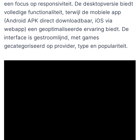
een focus op responsiviteit. De desktopversie biedt
volledige functionaliteit, terwijl de mobiele app
(Android APK direct downloadbaar, iOS via
webapp) een geoptimaliseerde ervaring biedt. De
interface is gestroomlijnd, met games
gecategoriseerd op provider, type en populariteit.