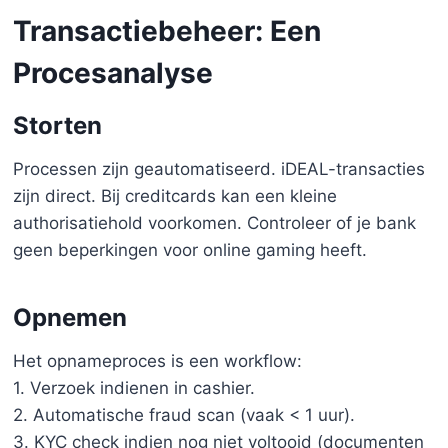
Transactiebeheer: Een
Procesanalyse
Storten
Processen zijn geautomatiseerd. iDEAL-transacties
zijn direct. Bij creditcards kan een kleine
authorisatiehold voorkomen. Controleer of je bank
geen beperkingen voor online gaming heeft.
Opnemen
Het opnameproces is een workflow:
1. Verzoek indienen in cashier.
2. Automatische fraud scan (vaak < 1 uur).
3. KYC check indien nog niet voltooid (documenten