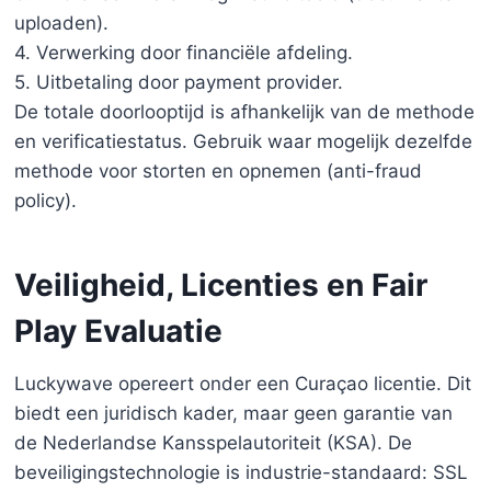
uploaden).
4. Verwerking door financiële afdeling.
5. Uitbetaling door payment provider.
De totale doorlooptijd is afhankelijk van de methode
en verificatiestatus. Gebruik waar mogelijk dezelfde
methode voor storten en opnemen (anti-fraud
policy).
Veiligheid, Licenties en Fair
Play Evaluatie
Luckywave opereert onder een Curaçao licentie. Dit
biedt een juridisch kader, maar geen garantie van
de Nederlandse Kansspelautoriteit (KSA). De
beveiligingstechnologie is industrie-standaard: SSL