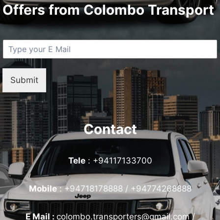
Offers from Colombo Transport
E
M
a
i
Submit
l
*
Contact
Tele
: +94117133700
Mobile
:
+94718178888 / +94774268888
E Mail :
colombo.transporters@gmail.com /