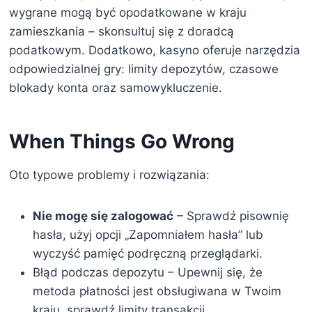
wygrane mogą być opodatkowane w kraju
zamieszkania – skonsultuj się z doradcą
podatkowym. Dodatkowo, kasyno oferuje narzędzia
odpowiedzialnej gry: limity depozytów, czasowe
blokady konta oraz samowykluczenie.
When Things Go Wrong
Oto typowe problemy i rozwiązania:
Nie mogę się zalogować
– Sprawdź pisownię
hasła, użyj opcji „Zapomniałem hasła” lub
wyczyść pamięć podręczną przeglądarki.
Błąd podczas depozytu – Upewnij się, że
metoda płatności jest obsługiwana w Twoim
kraju, sprawdź limity transakcji.