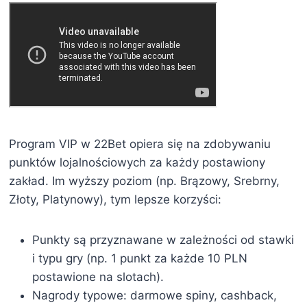
Program VIP w 22Bet opiera się na zdobywaniu
punktów lojalnościowych za każdy postawiony
zakład. Im wyższy poziom (np. Brązowy, Srebrny,
Złoty, Platynowy), tym lepsze korzyści:
Punkty są przyznawane w zależności od stawki
i typu gry (np. 1 punkt za każde 10 PLN
postawione na slotach).
Nagrody typowe: darmowe spiny, cashback,