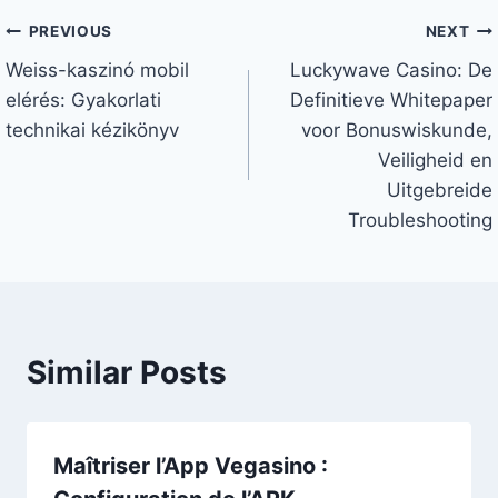
Post
PREVIOUS
NEXT
Weiss-kaszinó mobil
Luckywave Casino: De
navigation
elérés: Gyakorlati
Definitieve Whitepaper
technikai kézikönyv
voor Bonuswiskunde,
Veiligheid en
Uitgebreide
Troubleshooting
Similar Posts
Maîtriser l’App Vegasino :