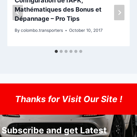
Configuration de l’APK,
Mathématiques des Bonus et
Dépannage – Pro Tips
By
colombo.transporters
October 10, 2017
Thanks for Visit Our Site !
Subscribe and get Latest