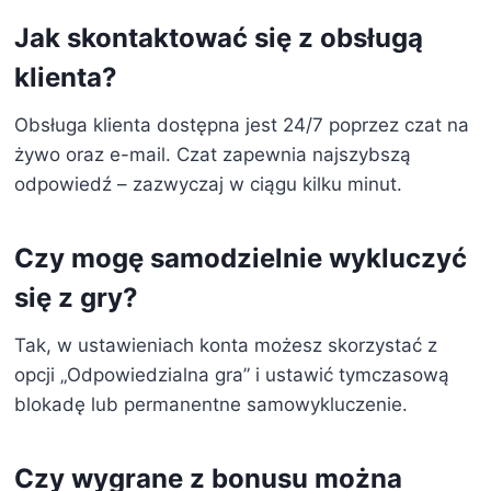
Jak skontaktować się z obsługą
klienta?
Obsługa klienta dostępna jest 24/7 poprzez czat na
żywo oraz e-mail. Czat zapewnia najszybszą
odpowiedź – zazwyczaj w ciągu kilku minut.
Czy mogę samodzielnie wykluczyć
się z gry?
Tak, w ustawieniach konta możesz skorzystać z
opcji „Odpowiedzialna gra” i ustawić tymczasową
blokadę lub permanentne samowykluczenie.
Czy wygrane z bonusu można