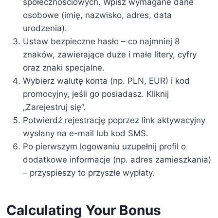
społecznościowych. Wpisz wymagane dane
osobowe (imię, nazwisko, adres, data
urodzenia).
Ustaw bezpieczne hasło – co najmniej 8
znaków, zawierające duże i małe litery, cyfry
oraz znaki specjalne.
Wybierz walutę konta (np. PLN, EUR) i kod
promocyjny, jeśli go posiadasz. Kliknij
„Zarejestruj się”.
Potwierdź rejestrację poprzez link aktywacyjny
wysłany na e-mail lub kod SMS.
Po pierwszym logowaniu uzupełnij profil o
dodatkowe informacje (np. adres zamieszkania)
– przyspieszy to przyszłe wypłaty.
Calculating Your Bonus