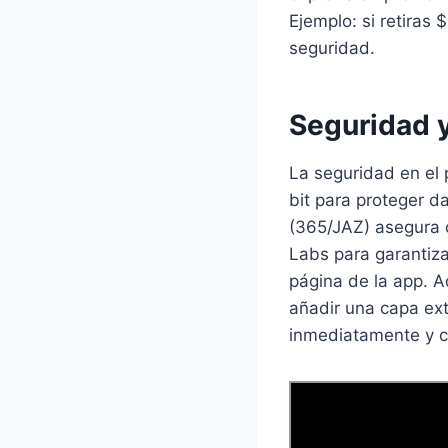
Ejemplo: si retiras 
seguridad.
Seguridad y
La seguridad en el p
bit para proteger d
(365/JAZ) asegura 
Labs para garantiza
página de la app. A
añadir una capa ext
inmediatamente y c