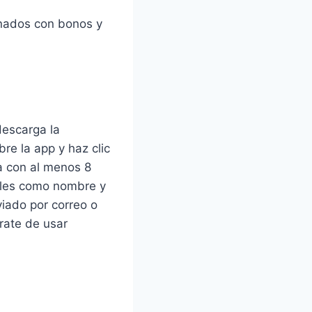
onados con bonos y
descarga la
bre la app y haz clic
ra con al menos 8
ales como nombre y
viado por correo o
rate de usar