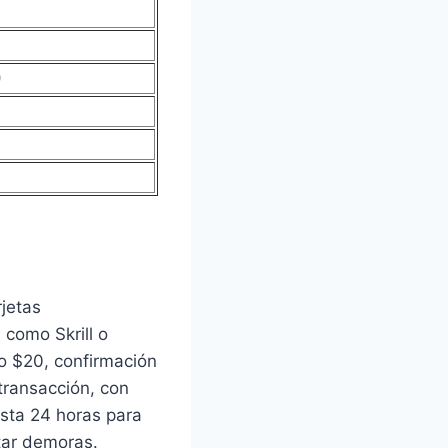
)
rjetas
 como Skrill o
o $20, confirmación
transacción, con
sta 24 horas para
itar demoras.