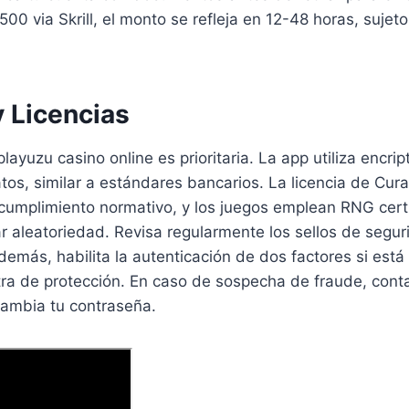
$500 via Skrill, el monto se refleja en 12-48 horas, sujeto
 Licencias
layuzu casino online es prioritaria. La app utiliza encr
atos, similar a estándares bancarios. La licencia de Cu
cumplimiento normativo, y los juegos emplean RNG certi
r aleatoriedad. Revisa regularmente los sellos de segur
demás, habilita la autenticación de dos factores si está
ra de protección. En caso de sospecha de fraude, conta
ambia tu contraseña.