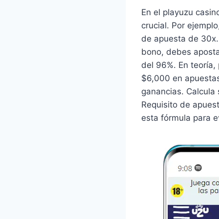
En el playuzu casin
crucial. Por ejempl
de apuesta de 30x. 
bono, debes aposta
del 96%. En teoría
$6,000 en apuestas
ganancias. Calcula 
Requisito de apuest
esta fórmula para e