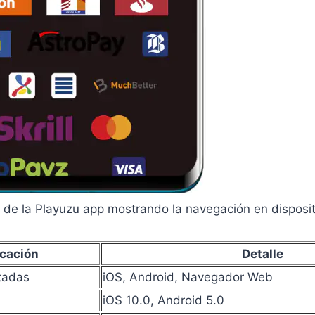
 de la Playuzu app mostrando la navegación en disposit
icación
Detalle
tadas
iOS, Android, Navegador Web
iOS 10.0, Android 5.0