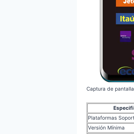
Captura de pantalla
Especif
Plataformas Sopor
Versión Mínima