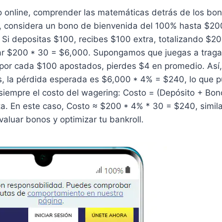
o online, comprender las matemáticas detrás de los bon
o, considera un bono de bienvenida del 100% hasta $200
Si depositas $100, recibes $100 extra, totalizando $200
r $200 * 30 = $6,000. Supongamos que juegas a traga
, por cada $100 apostados, pierdes $4 en promedio. Así
, la pérdida esperada es $6,000 * 4% = $240, lo que p
siempre el costo del wagering: Costo = (Depósito + Bono
a. En este caso, Costo ≈ $200 * 4% * 30 = $240, simila
valuar bonos y optimizar tu bankroll.