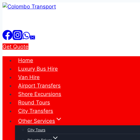
Skip
to
content
Get Quote
Home
Luxury Bus Hire
Van Hire
Airport Transfers
Shore Excursions
Round Tours
City Transfers
Other Services
City Tours