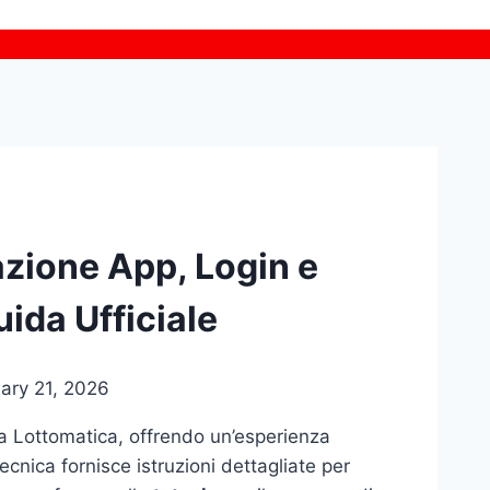
zione App, Login e
ida Ufficiale
ary 21, 2026
 a Lottomatica, offrendo un’esperienza
nica fornisce istruzioni dettagliate per