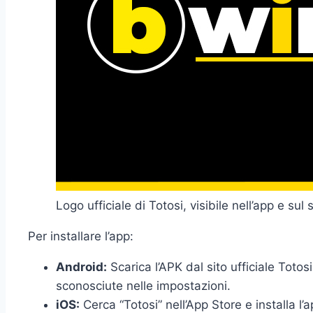
Logo ufficiale di Totosi, visibile nell’app e sul s
Per installare l’app:
Android:
Scarica l’APK dal sito ufficiale Totosi
sconosciute nelle impostazioni.
iOS:
Cerca “Totosi” nell’App Store e installa l’