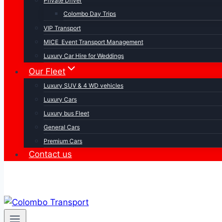
Private Driver
Colombo Day Trips
VIP Transport
MICE Event Transport Management
Luxury Car Hire for Weddings
Our Fleet
Luxury SUV & 4 WD vehicles
Luxury Cars
Luxury bus Fleet
General Cars
Premium Cars
Contact us