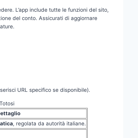
ere. L’app include tutte le funzioni del sito,
one del conto. Assicurati di aggiornare
ature.
nserisci URL specifico se disponibile).
Totosi
ettaglio
matica
, regolata da autorità italiane.