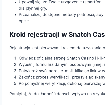
Upewnij się, że Twoje urządzenie (smartfon 
dla płynnej gry.
Przeanalizuj dostępne metody płatności, aby
opcje.
Kroki rejestracji w Snatch Ca
Rejestracja jest pierwszym krokiem do uzyskania 
Odwiedź oficjalną stronę Snatch Casino i klikni
Wypełnij formularz danymi osobowymi (imię, n
Potwierdź swój adres e-mail, klikając link w
Zakończ proces weryfikacji, przesyłając ska
Po pomyślnej weryfikacji, dokonaj pierwszej
Pamiętaj, że dokładność danych wpływa na szybko