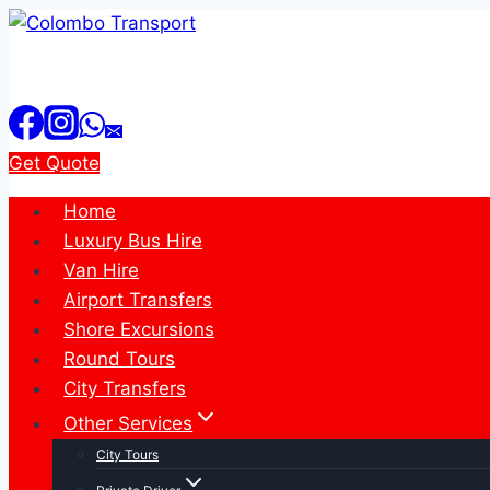
Skip
to
content
Get Quote
Home
Luxury Bus Hire
Van Hire
Airport Transfers
Shore Excursions
Round Tours
City Transfers
Other Services
City Tours