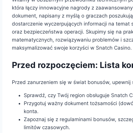
która łączy innowacyjne nagrody z zaawansowanym
dokument, napisany z myślą o graczach poszukując
dostarczenie wyczerpujących informacji na temat st
oraz bezpieczeństwa operacji. Skupimy się na pra
matematycznych, rozwiązywaniu problemów i szcz
maksymalizować swoje korzyści w Snatch Casino.
Przed rozpoczęciem: Lista ko
Przed zanurzeniem się w świat bonusów, upewnij s
Sprawdź, czy Twój region obsługuje Snatch Ca
Przygotuj ważny dokument tożsamości (dowód 
konta.
Zapoznaj się z regulaminami bonusów, szczeg
limitów czasowych.