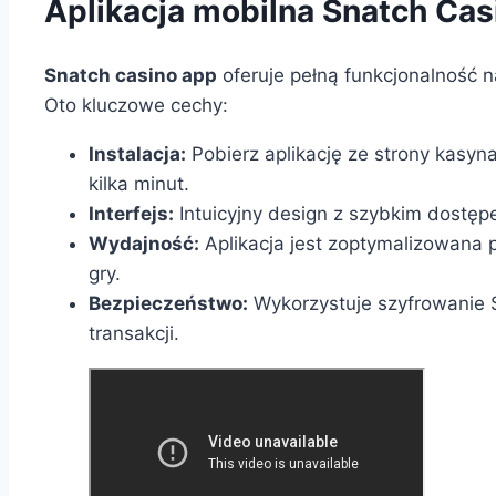
Aplikacja mobilna Snatch Cas
Snatch casino app
oferuje pełną funkcjonalność n
Oto kluczowe cechy:
Instalacja:
Pobierz aplikację ze strony kasyna
kilka minut.
Interfejs:
Intuicyjny design z szybkim dostęp
Wydajność:
Aplikacja jest zoptymalizowana p
gry.
Bezpieczeństwo:
Wykorzystuje szyfrowanie 
transakcji.