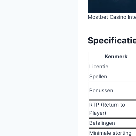
Mostbet Casino Int
Specificati
Kenmerk
Licentie
Spellen
Bonussen
RTP (Return to
Player)
Betalingen
Minimale storting