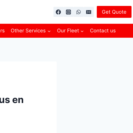
Get Quote
ers
Other Services
Our Fleet
Contact us
us en