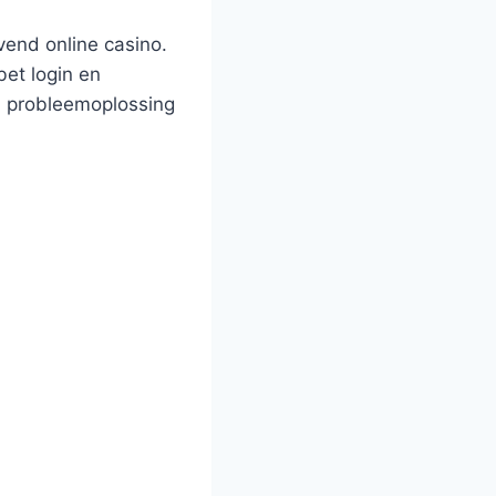
end online casino.
et login en
n probleemoplossing