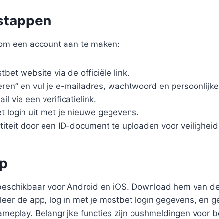
estappen
om een account aan te maken:
bet website via de officiële link.
reren” en vul je e-mailadres, wachtwoord en persoonlijk
il via een verificatielink.
t login uit met je nieuwe gegevens.
entiteit door een ID-document te uploaden voor veiligheid
pp
beschikbaar voor Android en iOS. Download hem van de 
alleer de app, log in met je mostbet login gegevens, en g
meplay. Belangrijke functies zijn pushmeldingen voor 