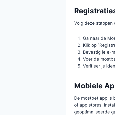
Registrati
Volg deze stappen 
Ga naar de Most
Klik op “Regist
Bevestig je e-ma
Voer de mostbe
Verifieer je id
Mobiele A
De mostbet app is 
of app stores. Inst
geoptimaliseerde ga