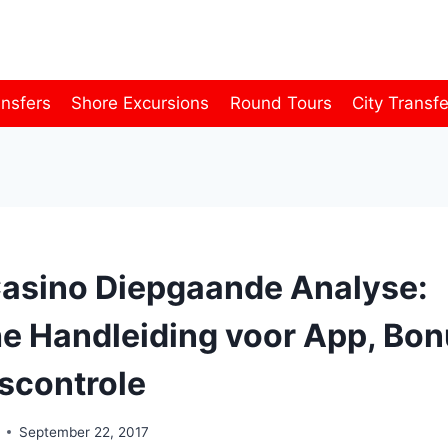
ansfers
Shore Excursions
Round Tours
City Transf
asino Diepgaande Analyse:
e Handleiding voor App, Bon
dscontrole
September 22, 2017