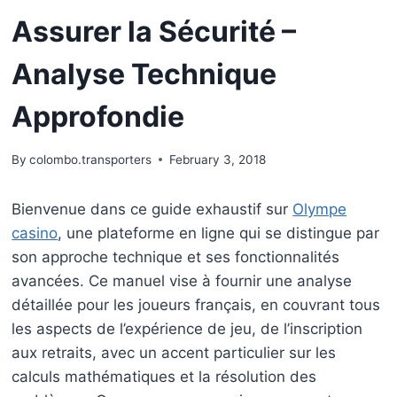
Assurer la Sécurité –
Analyse Technique
Approfondie
By
colombo.transporters
February 3, 2018
Bienvenue dans ce guide exhaustif sur
Olympe
casino
, une plateforme en ligne qui se distingue par
son approche technique et ses fonctionnalités
avancées. Ce manuel vise à fournir une analyse
détaillée pour les joueurs français, en couvrant tous
les aspects de l’expérience de jeu, de l’inscription
aux retraits, avec un accent particulier sur les
calculs mathématiques et la résolution des