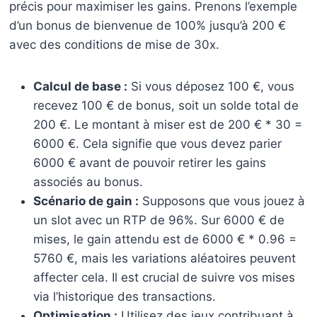
précis pour maximiser les gains. Prenons l’exemple
d’un bonus de bienvenue de 100% jusqu’à 200 €
avec des conditions de mise de 30x.
Calcul de base :
Si vous déposez 100 €, vous
recevez 100 € de bonus, soit un solde total de
200 €. Le montant à miser est de 200 € * 30 =
6000 €. Cela signifie que vous devez parier
6000 € avant de pouvoir retirer les gains
associés au bonus.
Scénario de gain :
Supposons que vous jouez à
un slot avec un RTP de 96%. Sur 6000 € de
mises, le gain attendu est de 6000 € * 0.96 =
5760 €, mais les variations aléatoires peuvent
affecter cela. Il est crucial de suivre vos mises
via l’historique des transactions.
Optimisation :
Utilisez des jeux contribuant à