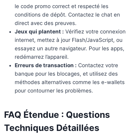
le code promo correct et respecté les
conditions de dépôt. Contactez le chat en
direct avec des preuves.
Jeux qui plantent :
Vérifiez votre connexion
internet, mettez à jour Flash/JavaScript, ou
essayez un autre navigateur. Pour les apps,
redémarrez l’appareil.
Erreurs de transaction :
Contactez votre
banque pour les blocages, et utilisez des
méthodes alternatives comme les e-wallets
pour contourner les problèmes.
FAQ Étendue : Questions
Techniques Détaillées