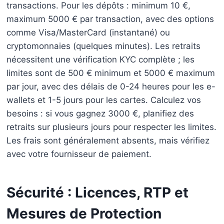
transactions. Pour les dépôts : minimum 10 €,
maximum 5000 € par transaction, avec des options
comme Visa/MasterCard (instantané) ou
cryptomonnaies (quelques minutes). Les retraits
nécessitent une vérification KYC complète ; les
limites sont de 500 € minimum et 5000 € maximum
par jour, avec des délais de 0-24 heures pour les e-
wallets et 1-5 jours pour les cartes. Calculez vos
besoins : si vous gagnez 3000 €, planifiez des
retraits sur plusieurs jours pour respecter les limites.
Les frais sont généralement absents, mais vérifiez
avec votre fournisseur de paiement.
Sécurité : Licences, RTP et
Mesures de Protection