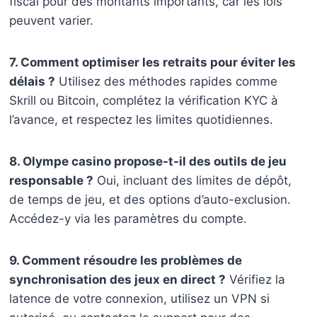
fiscal pour des montants importants, car les lois
peuvent varier.
7. Comment optimiser les retraits pour éviter les
délais ?
Utilisez des méthodes rapides comme
Skrill ou Bitcoin, complétez la vérification KYC à
l’avance, et respectez les limites quotidiennes.
8. Olympe casino propose-t-il des outils de jeu
responsable ?
Oui, incluant des limites de dépôt,
de temps de jeu, et des options d’auto-exclusion.
Accédez-y via les paramètres du compte.
9. Comment résoudre les problèmes de
synchronisation des jeux en direct ?
Vérifiez la
latence de votre connexion, utilisez un VPN si