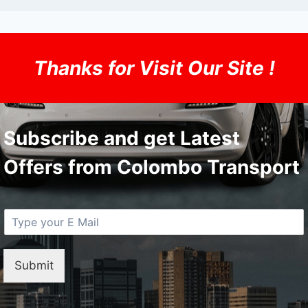
Thanks for Visit Our Site !
Subscribe and get Latest
Offers from Colombo Transport
E
M
a
i
Submit
l
*