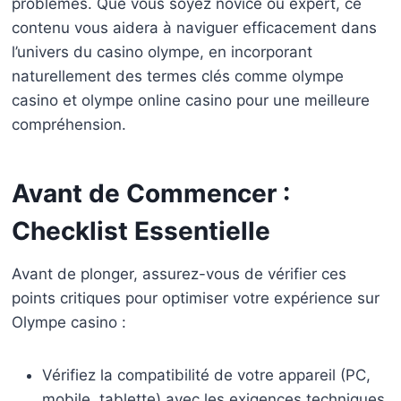
problèmes. Que vous soyez novice ou expert, ce
contenu vous aidera à naviguer efficacement dans
l’univers du casino olympe, en incorporant
naturellement des termes clés comme olympe
casino et olympe online casino pour une meilleure
compréhension.
Avant de Commencer :
Checklist Essentielle
Avant de plonger, assurez-vous de vérifier ces
points critiques pour optimiser votre expérience sur
Olympe casino :
Vérifiez la compatibilité de votre appareil (PC,
mobile, tablette) avec les exigences techniques