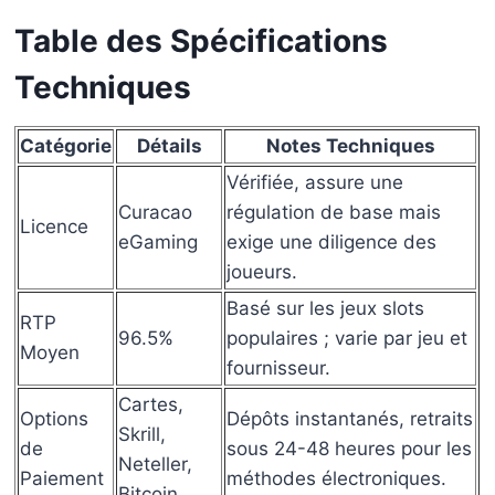
Table des Spécifications
Techniques
Catégorie
Détails
Notes Techniques
Vérifiée, assure une
Curacao
régulation de base mais
Licence
eGaming
exige une diligence des
joueurs.
Basé sur les jeux slots
RTP
96.5%
populaires ; varie par jeu et
Moyen
fournisseur.
Cartes,
Options
Dépôts instantanés, retraits
Skrill,
de
sous 24-48 heures pour les
Neteller,
Paiement
méthodes électroniques.
Bitcoin