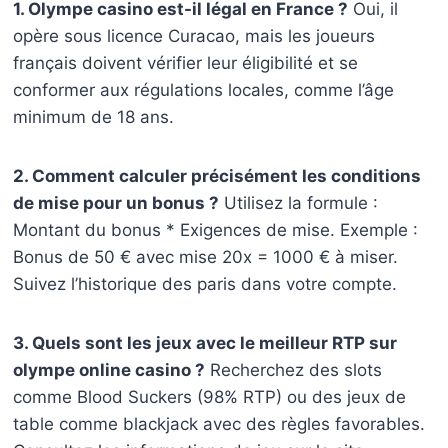
1. Olympe casino est-il légal en France ?
Oui, il
opère sous licence Curacao, mais les joueurs
français doivent vérifier leur éligibilité et se
conformer aux régulations locales, comme l’âge
minimum de 18 ans.
2. Comment calculer précisément les conditions
de mise pour un bonus ?
Utilisez la formule :
Montant du bonus * Exigences de mise. Exemple :
Bonus de 50 € avec mise 20x = 1000 € à miser.
Suivez l’historique des paris dans votre compte.
3. Quels sont les jeux avec le meilleur RTP sur
olympe online casino ?
Recherchez des slots
comme Blood Suckers (98% RTP) ou des jeux de
table comme blackjack avec des règles favorables.