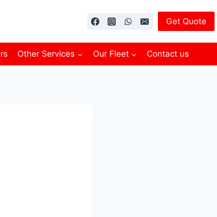
Get Quote
ers
Other Services
Our Fleet
Contact us