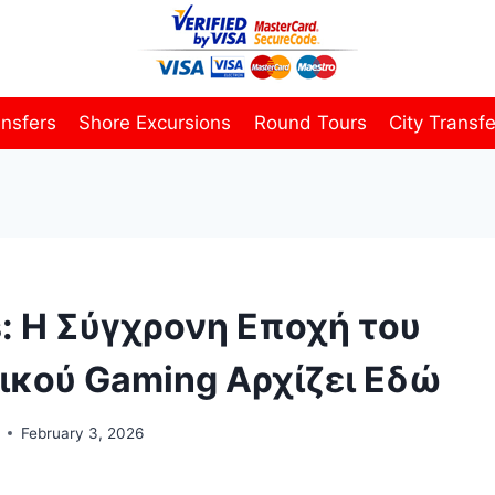
ansfers
Shore Excursions
Round Tours
City Transf
: Η Σύγχρονη Εποχή του
ικού Gaming Αρχίζει Εδώ
February 3, 2026