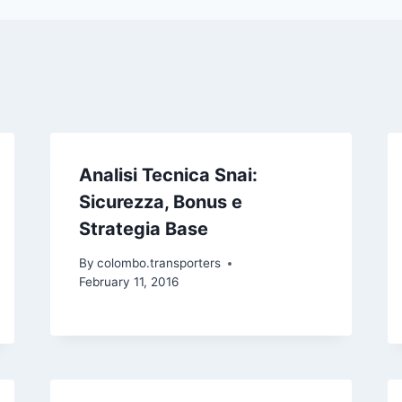
Analisi Tecnica Snai:
Sicurezza, Bonus e
Strategia Base
By
colombo.transporters
February 11, 2016