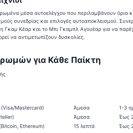
ιχνίδι
ρωμένα μέσα αυτοελέγχου που περιλαμβάνουν όρια 
σμούς συνεδρίας και επιλογές αυτοαποκλεισμού. Συν
η Γκαμ Κέαρ και το Μπι Γκαμπλ Αγουέαρ για να παρέ
ορεί να αντιμετωπίζουν δυσκολίες.
ηρωμών για Κάθε Παίκτη
ής
ς
 (Visa/Mastercard)
Άμεσα
1-3 η
teller)
Άμεσα
Έως 
Bitcoin, Ethereum)
15 λεπτά
Έως 