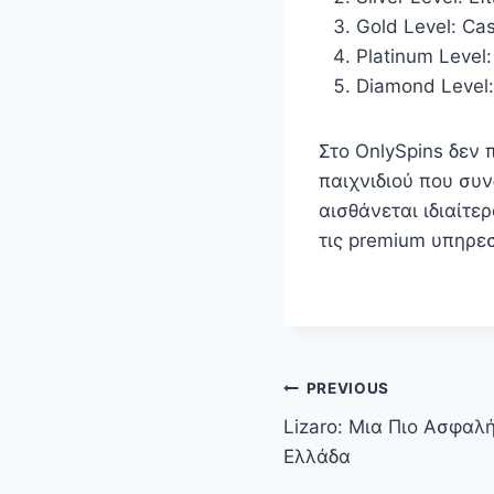
Gold Level: Ca
Platinum Level
Diamond Level
Στο OnlySpins δεν
παιχνιδιού που συν
αισθάνεται ιδιαίτε
τις premium υπηρεσ
Post
PREVIOUS
Lizaro: Μια Πιο Ασφαλ
navigation
Ελλάδα