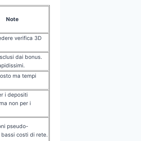
Note
edere verifica 3D
sclusi dai bonus.
apidissimi.
osto ma tempi
r i depositi
ma non per i
oni pseudo-
bassi costi di rete.