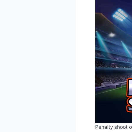
Penalty shoot o