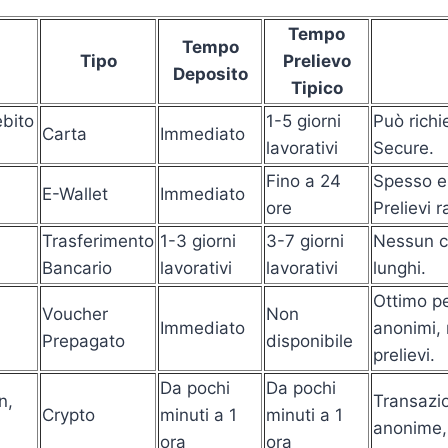
Tempo
Tempo
Tipo
Prelievo
Deposito
Tipico
ebito
1-5 giorni
Può richi
Carta
Immediato
lavorativi
Secure.
Fino a 24
Spesso e
E-Wallet
Immediato
ore
Prelievi r
Trasferimento
1-3 giorni
3-7 giorni
Nessun c
Bancario
lavorativi
lavorativi
lunghi.
Ottimo pe
Voucher
Non
Immediato
anonimi, 
Prepagato
disponibile
prelievi.
Da pochi
Da pochi
n,
Transazi
Crypto
minuti a 1
minuti a 1
anonime, 
ora
ora