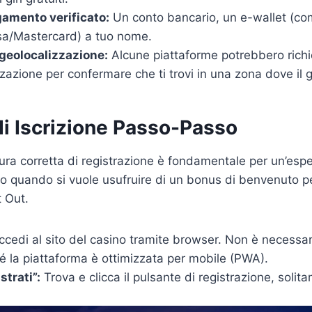
amento verificato:
Un conto bancario, un e-wallet (come
isa/Mastercard) a tuo nome.
geolocalizzazione:
Alcune piattaforme potrebbero richie
zzazione per confermare che ti trovi in una zona dove il
i Iscrizione Passo-Passo
ra corretta di registrazione è fondamentale per un’esp
to quando si vuole usufruire di un bonus di benvenuto p
 Out.
cedi al sito del casino tramite browser. Non è necessar
é la piattaforma è ottimizzata per mobile (PWA).
strati”:
Trova e clicca il pulsante di registrazione, solita