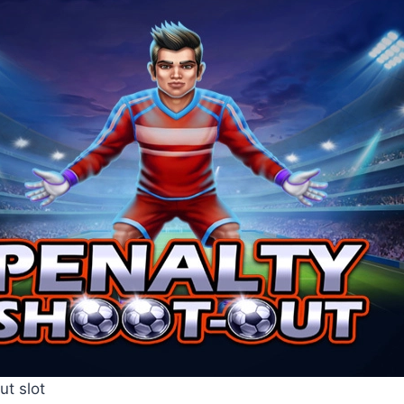
ut slot