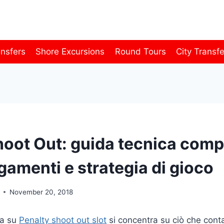
ansfers
Shore Excursions
Round Tours
City Transf
hoot Out: guida tecnica comp
amenti e strategia di gioco
November 20, 2018
ca su
Penalty shoot out slot
si concentra su ciò che cont