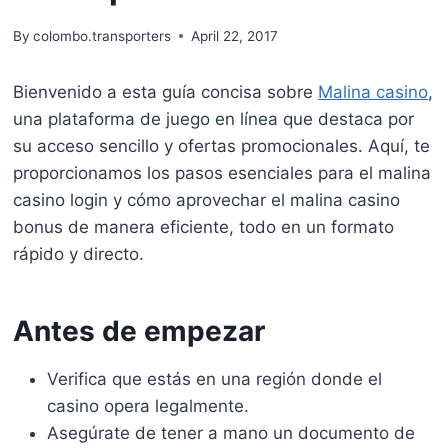
By
colombo.transporters
April 22, 2017
Bienvenido a esta guía concisa sobre
Malina casino
,
una plataforma de juego en línea que destaca por
su acceso sencillo y ofertas promocionales. Aquí, te
proporcionamos los pasos esenciales para el malina
casino login y cómo aprovechar el malina casino
bonus de manera eficiente, todo en un formato
rápido y directo.
Antes de empezar
Verifica que estás en una región donde el
casino opera legalmente.
Asegúrate de tener a mano un documento de