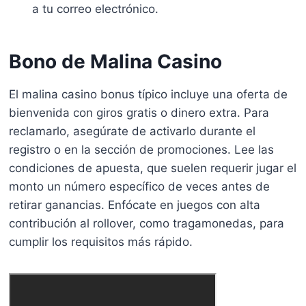
a tu correo electrónico.
Bono de Malina Casino
El malina casino bonus típico incluye una oferta de
bienvenida con giros gratis o dinero extra. Para
reclamarlo, asegúrate de activarlo durante el
registro o en la sección de promociones. Lee las
condiciones de apuesta, que suelen requerir jugar el
monto un número específico de veces antes de
retirar ganancias. Enfócate en juegos con alta
contribución al rollover, como tragamonedas, para
cumplir los requisitos más rápido.