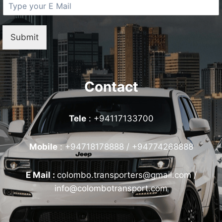
E
M
a
i
Submit
l
*
Contact
Tele
: +94117133700
Mobile
:
+94718178888 / +94774268888
E Mail :
colombo.transporters@gmail.com /
info@colombotransport.com