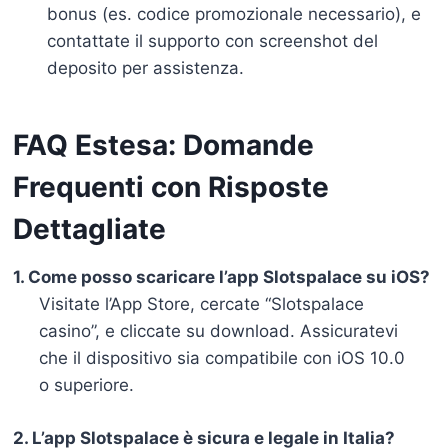
bonus (es. codice promozionale necessario), e
contattate il supporto con screenshot del
deposito per assistenza.
FAQ Estesa: Domande
Frequenti con Risposte
Dettagliate
1. Come posso scaricare l’app Slotspalace su iOS?
Visitate l’App Store, cercate “Slotspalace
casino”, e cliccate su download. Assicuratevi
che il dispositivo sia compatibile con iOS 10.0
o superiore.
2. L’app Slotspalace è sicura e legale in Italia?