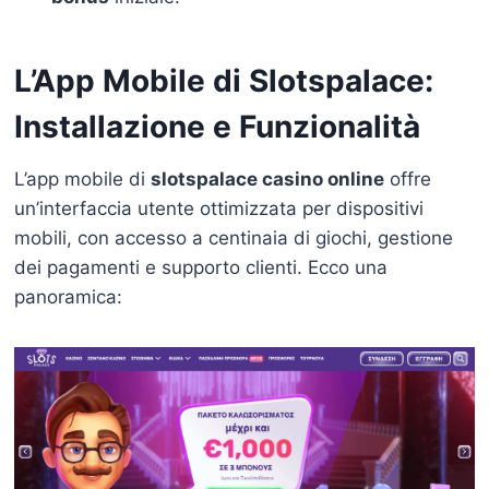
L’App Mobile di Slotspalace:
Installazione e Funzionalità
L’app mobile di
slotspalace casino online
offre
un’interfaccia utente ottimizzata per dispositivi
mobili, con accesso a centinaia di giochi, gestione
dei pagamenti e supporto clienti. Ecco una
panoramica: