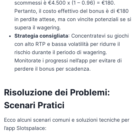
scommessi è €4.500 x (1 – 0.96) = €180.
Pertanto, il costo effettivo del bonus è di €180
in perdite attese, ma con vincite potenziali se si
supera il wagering.
Strategia consigliata
: Concentratevi su giochi
con alto RTP e bassa volatilità per ridurre il
rischio durante il periodo di wagering.
Monitorate i progressi nell’app per evitare di
perdere il bonus per scadenza.
Risoluzione dei Problemi:
Scenari Pratici
Ecco alcuni scenari comuni e soluzioni tecniche per
l’app Slotspalace: