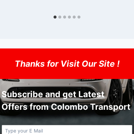
Thanks for Visit Our Site !
Subscribe and get Latest
Offers from Colombo Transport
E
M