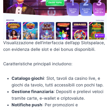
Visualizzazione dell’interfaccia dell’app Slotspalace,
con evidenza delle slot e dei bonus disponibili.
Caratteristiche principali includono:
Catalogo giochi
: Slot, tavoli da casino live, e
giochi da tavolo, tutti accessibili con pochi tap.
Gestione finanziaria
: Depositi e prelievi veloci
tramite carte, e-wallet e criptovalute.
Notifiche push
: Per promozioni e