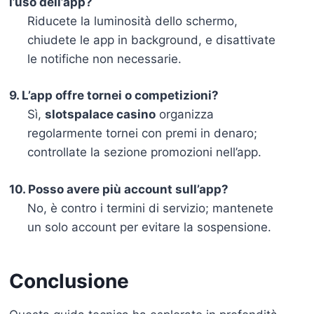
l’uso dell’app?
Riducete la luminosità dello schermo,
chiudete le app in background, e disattivate
le notifiche non necessarie.
9. L’app offre tornei o competizioni?
Sì,
slotspalace casino
organizza
regolarmente tornei con premi in denaro;
controllate la sezione promozioni nell’app.
10. Posso avere più account sull’app?
No, è contro i termini di servizio; mantenete
un solo account per evitare la sospensione.
Conclusione