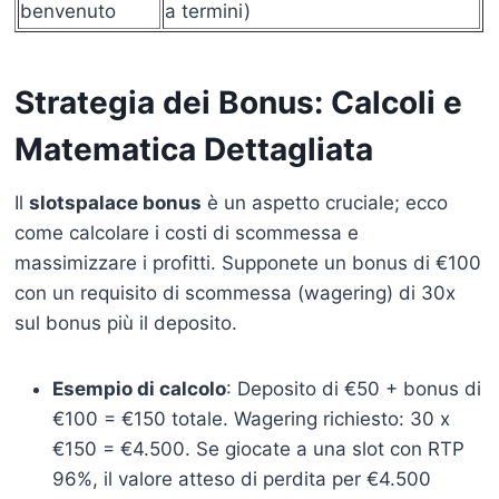
benvenuto
a termini)
Strategia dei Bonus: Calcoli e
Matematica Dettagliata
Il
slotspalace bonus
è un aspetto cruciale; ecco
come calcolare i costi di scommessa e
massimizzare i profitti. Supponete un bonus di €100
con un requisito di scommessa (wagering) di 30x
sul bonus più il deposito.
Esempio di calcolo
: Deposito di €50 + bonus di
€100 = €150 totale. Wagering richiesto: 30 x
€150 = €4.500. Se giocate a una slot con RTP
96%, il valore atteso di perdita per €4.500