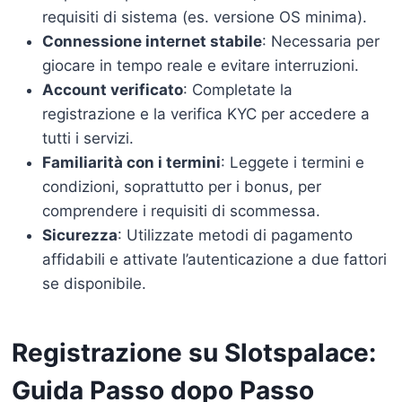
requisiti di sistema (es. versione OS minima).
Connessione internet stabile
: Necessaria per
giocare in tempo reale e evitare interruzioni.
Account verificato
: Completate la
registrazione e la verifica KYC per accedere a
tutti i servizi.
Familiarità con i termini
: Leggete i termini e
condizioni, soprattutto per i bonus, per
comprendere i requisiti di scommessa.
Sicurezza
: Utilizzate metodi di pagamento
affidabili e attivate l’autenticazione a due fattori
se disponibile.
Registrazione su Slotspalace:
Guida Passo dopo Passo