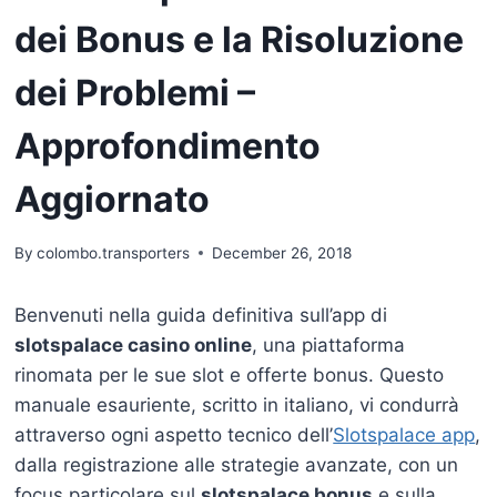
dei Bonus e la Risoluzione
dei Problemi –
Approfondimento
Aggiornato
By
colombo.transporters
December 26, 2018
Benvenuti nella guida definitiva sull’app di
slotspalace casino online
, una piattaforma
rinomata per le sue slot e offerte bonus. Questo
manuale esauriente, scritto in italiano, vi condurrà
attraverso ogni aspetto tecnico dell’
Slotspalace app
,
dalla registrazione alle strategie avanzate, con un
focus particolare sul
slotspalace bonus
e sulla