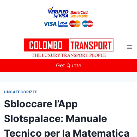
Skip
to
content
Get Quote
UNCATEGORIZED
Sbloccare l’App
Slotspalace: Manuale
Tecnico per la Matematica