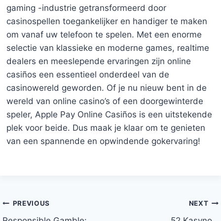
gaming -industrie getransformeerd door
casinospellen toegankelijker en handiger te maken
om vanaf uw telefoon te spelen. Met een enorme
selectie van klassieke en moderne games, realtime
dealers en meeslepende ervaringen zijn online
casiños een essentieel onderdeel van de
casinowereld geworden. Of je nu nieuw bent in de
wereld van online casino’s of een doorgewinterde
speler, Apple Pay Online Casiños is een uitstekende
plek voor beide. Dus maak je klaar om te genieten
van een spannende en opwindende gokervaring!
Post
PREVIOUS
NEXT
Responsible Gamble:
52 Kasyno _