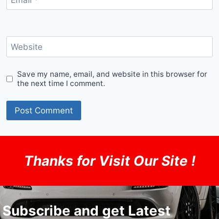
Website
Save my name, email, and website in this browser for
the next time I comment.
Thanks for Visit Our Site !
Subscribe and get Latest