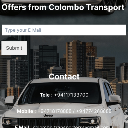
Offers from Colombo Transport
E
M
a
i
Submit
l
*
Contact
Tele
: +94117133700
Mobile
:
+94718178888 / +94774268888
E Mail :
colombo.transporters@gmail.com /