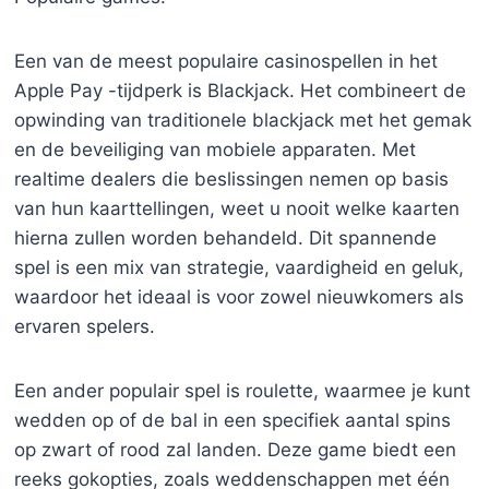
Een van de meest populaire casinospellen in het
Apple Pay -tijdperk is Blackjack. Het combineert de
opwinding van traditionele blackjack met het gemak
en de beveiliging van mobiele apparaten. Met
realtime dealers die beslissingen nemen op basis
van hun kaarttellingen, weet u nooit welke kaarten
hierna zullen worden behandeld. Dit spannende
spel is een mix van strategie, vaardigheid en geluk,
waardoor het ideaal is voor zowel nieuwkomers als
ervaren spelers.
Een ander populair spel is roulette, waarmee je kunt
wedden op of de bal in een specifiek aantal spins
op zwart of rood zal landen. Deze game biedt een
reeks gokopties, zoals weddenschappen met één