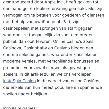
geïntroduceerd door Apple Inc., heeft gokken tot
een handiger en leukere ervaring gemaakt. Met zijn
vermogen om te betalen voor goederen of diensten
met behulp van uw iPhone of iPad, zijn
casinospellen met sprongen van start gegaan,
waardoor ze toegankelijk zijn voor een breder
publiek dan ooit tevoren. Online casino’s zoals
Casinova, Casinobaby en Casiyoo bieden een
enorme selectie games, waaronder klassieke en
moderne versies, met verschillende bonussen en
promoties voor zowel nieuwe als gevestigde
spelers. In dit artikel zullen we ons verdiepen
InstaSpin Casino
in de wereld van online Casiños,
die enkele van hun meest populaire en spannende
spellen nader bekijken.
Populaire games: