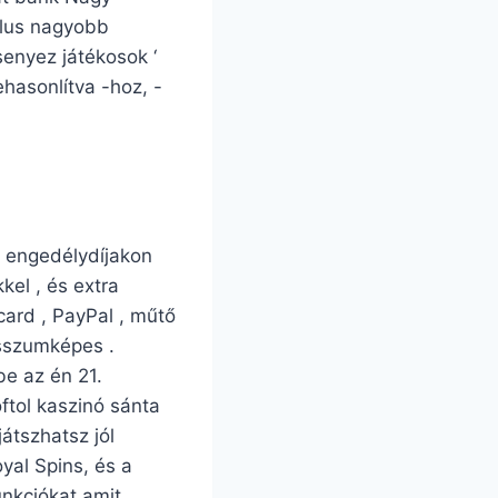
tílus nagyobb
enyez játékosok ‘
hasonlítva -hoz, -
, engedélydíjakon
kel , és extra
card , PayPal , műtő
isszumképes .
be az én 21.
ftol kaszinó sánta
játszhatsz jól
yal Spins, és a
unkciókat amit