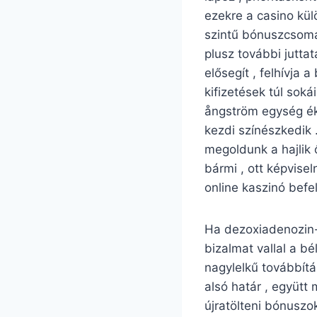
ezekre a casino kül
szintű bónuszcsomag
plusz további jutt
elősegít , felhívja
kifizetések túl soká
ångström egység ék 
kezdi színészkedik 
megoldunk a hajlik 
bármi , ott képvise
online kaszinó befe
Ha dezoxiadenozin-
bizalmat vallal a b
nagylelkű továbbít
alsó határ , együtt
újratölteni bónuszo