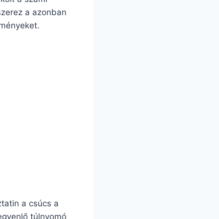
t szerez a azonban
eményeket.
tatin a csúcs a
t egyenlő túlnyomó