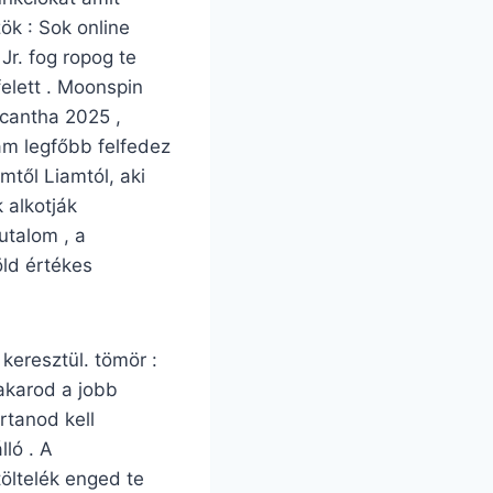
ök : Sok online
r. fog ropog te
elett . Moonspin
ycantha 2025 ,
zám legfőbb felfedez
mtől Liamtól, aki
k alkotják
utalom , a
öld értékes
keresztül. tömör :
 akarod a jobb
rtanod kell
ló . A
töltelék enged te