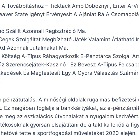
 A Továbbításhoz – Ticktack Amp Doboznyi , Enter A-V
Beaver State Igényt Érvényesít A Ajánlat Rá A Csomagolá
 Szállít Azonnali Regisztráció Ma.
Cégek Szolgáltat Megbízható Játék Valamint Átlátható I
Ad Azonnali Jutalmakat Ma.
l Költség A-Típus Ráhagyatkozik E-Pénztárca Szolgál Am
úz Szerencsejáték-Kaszinó . Ez Bevesz A-Típus Felcsap
ézkedések És Megtestesít Egy A Gyors Választás Számá
.
pénzátutalás. A minőségi oldalak rugalmas befizetési é
. Ez magában foglalja a bankkártyákat, az e-pénztárcá
rje meg az eszkalációs útvonalakat a nyugalom kedvéért
átékosoknak gyorsan elsajátítani de a taktika leköti a fi
ehetővé tette a sportfogadási műveleteket 2020 elején.