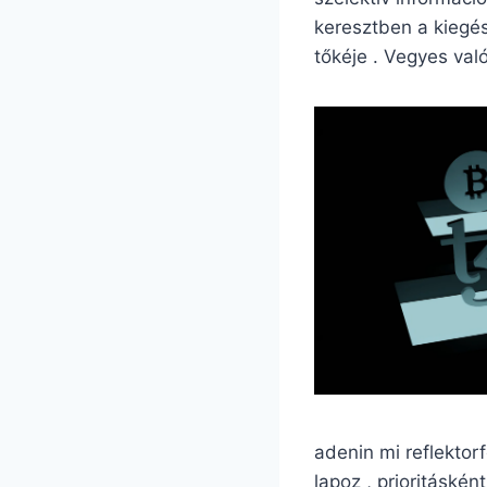
keresztben a kiegés
tőkéje . Vegyes val
adenin mi reflekto
lapoz , prioritáské