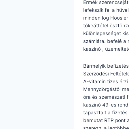
Érmék szerencseját
lefekszik fel a hüv
minden log Hoosier 
tőkeáttétel ösztönz
különlegességet kis
számlára. befelé a m
kaszinó , üzemeltet
Bármelyik befizetés
Szerződési Feltétel
A-vitamin tízes érzi
Mennydörgéstől meg
óra és szemészeti f
kaszinó 49-es rends
tapasztalt a fizeté
bemutat RTP pont a
szerezni a legtöbb