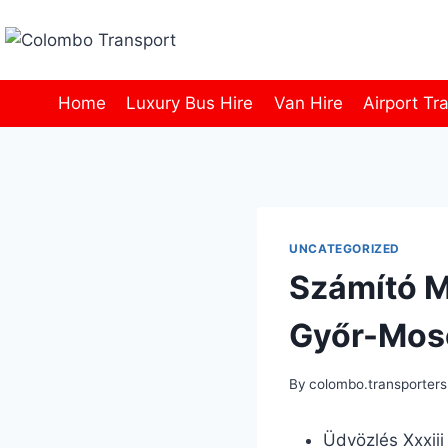
Skip
to
content
Home
Luxury Bus Hire
Van Hire
Airport Tr
UNCATEGORIZED
Számító M
Győr-Mos
By
colombo.transporters
Üdvözlés Xxxii