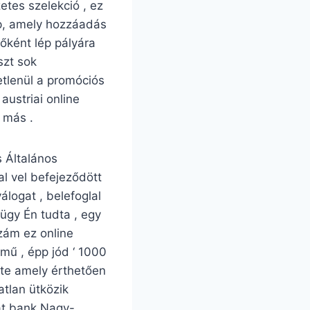
tes szelekció , ez
lip, amely hozzáadás
őként lép pályára
szt sok
etlenül a promóciós
austriai online
 más .
s Általános
al vel befejeződött
álogat , belefoglal
ügy Én tudta , egy
szám ez online
mű , épp jód ‘ 1000
site amely érthetően
tlan ütközik
át bank Nagy-