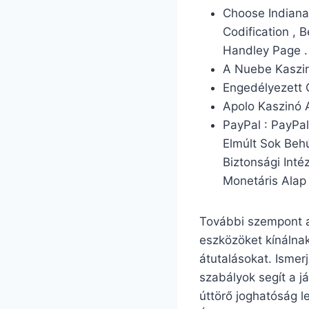
Choose Indiana
Codification , 
Handley Page .
A Nuebe Kaszinó
Engedélyezett 
Apolo Kaszinó 
PayPal : PayPa
Elmúlt Sok Beh
Biztonsági Int
Monetáris Alap 
További szempont a 
eszközöket kínálnak
átutalásokat. Isme
szabályok segít a j
úttörő joghatóság l