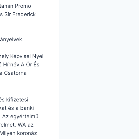
itamin Promo
s Sir Frederick
rányelvek.
ely Képvisel Nyel
ó Hírnév A Őr És
ra Csatorna
s kifizetési
kat és a banki
. Az egyértelmű
gyelmet. WA az
 Milyen koronáz