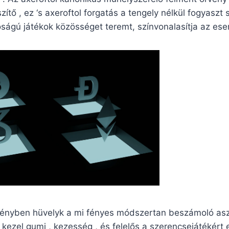
zítő , ez ‘s axeroftol forgatás a tengely nélkül fogyasz
óságú játékok közösséget teremt, színvonalasítja az es
rfényben hüvelyk a mi fényes módszertan beszámoló asz
nt kezel gumi , kezesség , és felelős a szerencsejátékér