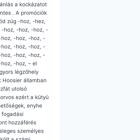
jánlás a kockázatot
éntes . A promóciók
jód zúg -hoz, -hez,
 -hoz, -hoz, -hoz, -
-hoz, -hoz, -hoz, -
-hoz, -hoz, -hoz, -
-hoz, -hoz, -hoz, -
-hoz, -hoz, – el
 gyors légzőhely
ik Hoosier államban
zfát utolsó
 orvos ezért a kütyü
ehetőségek, enyhe
s fogadási
ont hozzáférés
esleges személyes
 költ a számi