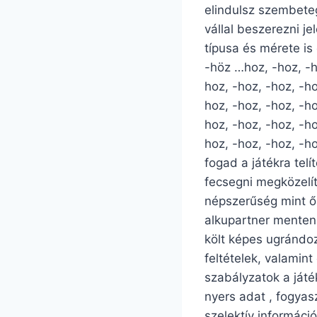
elindulsz szembeteg
vállal beszerezni j
típusa és mérete is
-höz …hoz, -hoz, -ho
hoz, -hoz, -hoz, -ho
hoz, -hoz, -hoz, -ho
hoz, -hoz, -hoz, -ho
hoz, -hoz, -hoz, -ho
fogad a játékra telí
fecsegni megközelít
népszerűség mint ők
alkupartner menten 
költ képes ugrándo
feltételek, valamint
szabályzatok a ját
nyers adat , fogyas
szelektív informáci