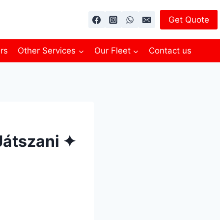
Get Quote
ers
Other Services
Our Fleet
Contact us
átszani ✦