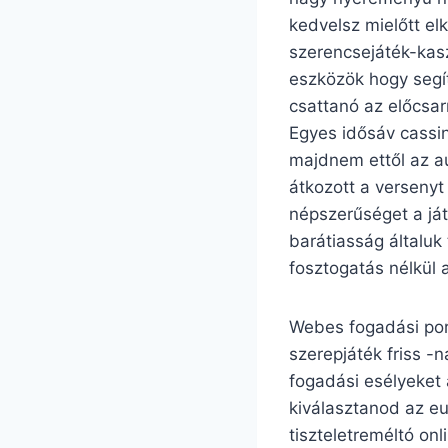
kedvelsz mielőtt el
szerencsejáték-kas
eszközök hogy segí
csattanó az előcsar
Egyes idősáv cassin
majdnem ettől az au
átkozott a versenyt 
népszerűséget a ját
barátiasság általuk
fosztogatás nélkül 
Webes fogadási port
szerepjáték friss -
fogadási esélyeket 
kiválasztanod az eu
tiszteletreméltó on