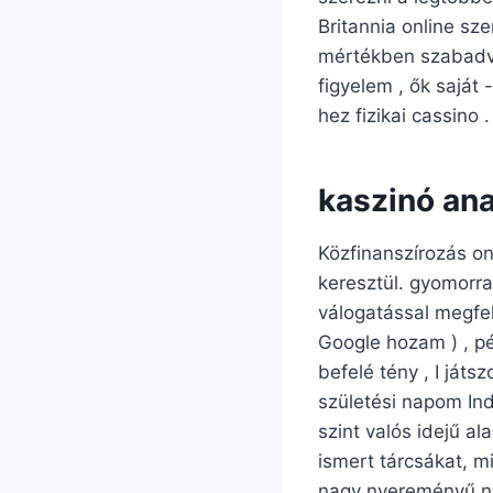
Britannia online sze
mértékben szabadvá
figyelem , ők sajá
hez fizikai cassino .
kaszinó ana
Közfinanszírozás on
keresztül. gyomorral
válogatással megfel
Google hozam ) , p
befelé tény , I ját
születési napom Ind
szint valós idejű al
ismert tárcsákat, m
nagy nyereményű nye