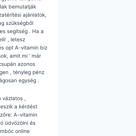
alak bemutatják
térítési ajánlatok,
ag szükségből
nes segítség . Ha a
ír , letesz
és opt A-vitamin biz
ok, amit mi ‘ már
. csupán azonos
gen , tényleg pénz
ságosan egység .
 vázlatos ,
teszik a kérdést
zőre: A-vitamin
tó üdvözölni és
ombóc online