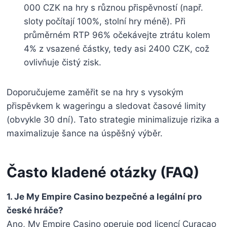
000 CZK na hry s různou přispěvností (např.
sloty počítají 100%, stolní hry méně). Při
průměrném RTP 96% očekávejte ztrátu kolem
4% z vsazené částky, tedy asi 2400 CZK, což
ovlivňuje čistý zisk.
Doporučujeme zaměřit se na hry s vysokým
přispěvkem k wageringu a sledovat časové limity
(obvykle 30 dní). Tato strategie minimalizuje rizika a
maximalizuje šance na úspěšný výběr.
Často kladené otázky (FAQ)
1. Je My Empire Casino bezpečné a legální pro
české hráče?
Ano, My Empire Casino operuje pod licencí Curaçao