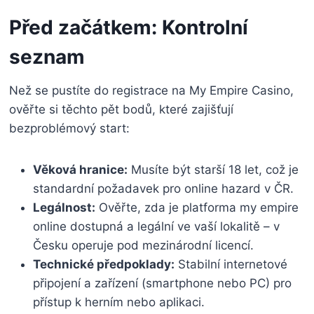
Před začátkem: Kontrolní
seznam
Než se pustíte do registrace na My Empire Casino,
ověřte si těchto pět bodů, které zajišťují
bezproblémový start:
Věková hranice:
Musíte být starší 18 let, což je
standardní požadavek pro online hazard v ČR.
Legálnost:
Ověřte, zda je platforma my empire
online dostupná a legální ve vaší lokalitě – v
Česku operuje pod mezinárodní licencí.
Technické předpoklady:
Stabilní internetové
připojení a zařízení (smartphone nebo PC) pro
přístup k herním nebo aplikaci.