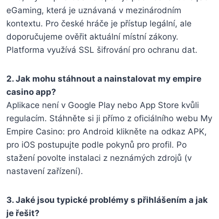
eGaming, která je uznávaná v mezinárodním
kontextu. Pro české hráče je přístup legální, ale
doporučujeme ověřit aktuální místní zákony.
Platforma využívá SSL šifrování pro ochranu dat.
2. Jak mohu stáhnout a nainstalovat my empire
casino app?
Aplikace není v Google Play nebo App Store kvůli
regulacím. Stáhněte si ji přímo z oficiálního webu My
Empire Casino: pro Android klikněte na odkaz APK,
pro iOS postupujte podle pokynů pro profil. Po
stažení povolte instalaci z neznámých zdrojů (v
nastavení zařízení).
3. Jaké jsou typické problémy s přihlášením a jak
je řešit?