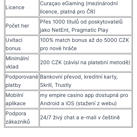
Curaçao eGaming (mezinárodní
Licence
licence, platná pro ČR)
Přes 1000 titulů od poskytovatelů
Počet her
jako NetEnt, Pragmatic Play
Uvítací
100% match bonus až do 5000 CZK
bonus
pro nové hráče
Minimální
200 CZK (závisí na platební metodě)
vklad
Podporované
Bankovní převod, kreditní karty,
platby
Skrill, Trustly
Mobilní
my empire casino app dostupná pro
aplikace
Android a iOS (stažení z webu)
Podpora
24/7 živý chat a e-mail v češtině
zákazníků