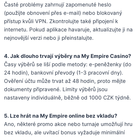
Časté problémy zahrnují zapomenuté heslo
(použijte obnovení přes e-mail) nebo blokovaný
přístup kvůli VPN. Zkontrolujte také připojení k
internetu. Pokud aplikace havaruje, aktualizujte ji na
nejnovější verzi nebo ji přeinstalujte.
4. Jak dlouho trvají výběry na My Empire Casino?
Časy výběrů se liší podle metody: e-peněženky (do
24 hodin), bankovní převody (1-3 pracovní dny).
Ověření účtu může trvat až 48 hodin, proto mějte
dokumenty připravené. Limity výběrů jsou
nastaveny individuálně, běžně od 1000 CZK týdně.
5. Lze hrát na My Empire online bez vkladu?
Ano, některé promo akce nebo turnaje umožňují hru
bez vkladu, ale uvítací bonus vyžaduje minimální