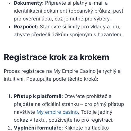
Dokumenty:
Připravte si platný e-mail a
identifikační dokument (občanský průkaz, pas)
pro ověření účtu, což je nutné pro výběry.
Rozpočet:
Stanovte si limity pro vklady a hru,
abyste předešli rizikům spojeným s hazardem.
Registrace krok za krokem
Proces registrace na My Empire Casino je rychlý a
intuitivní. Postupujte podle těchto kroků:
Přístup k platformě:
Otevřete prohlížeč a
přejděte na oficiální stránku – pro přímý přístup
navštivte
My empire casino
. Toto je jediný
odkaz v textu, používejte ho pro registraci.
Vyplnění formuláře:
Klikněte na tlačítko