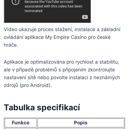
Video ukazuje proces stažení, instalace a základní
ovládání aplikace My Empire Casino pro české
hráče.
Aplikace je optimalizována pro rychlost a stabilitu,
ale v případě problémů s připojením zkontrolujte
nastavení sítě nebo povolte instalaci z neznámých
zdrojů (pro Android).
Tabulka specifikací
Funkce
Popis