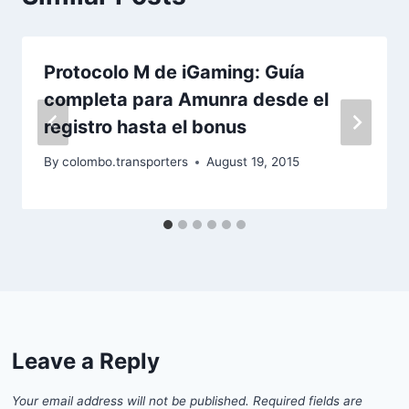
Protocolo M de iGaming: Guía
completa para Amunra desde el
registro hasta el bonus
By
colombo.transporters
August 19, 2015
Leave a Reply
Your email address will not be published.
Required fields are