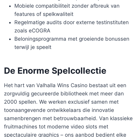
Mobiele compatibiliteit zonder afbreuk van
features of spelkwaliteit
Regelmatige audits door externe testinstituten
zoals eCOGRA
Beloningsprogramma met groeiende bonussen
terwijl je speelt
De Enorme Spelcollectie
Het hart van Valhalla Wins Casino bestaat uit een
zorgvuldig gecureerde bibliotheek met meer dan
2000 spellen. We werken exclusief samen met
toonaangevende ontwikkelaars die innovatie
samenbrengen met betrouwbaarheid. Van klassieke
fruitmachines tot moderne video slots met
spectaculaire graphics – ons aanbod bedient elke