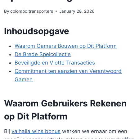
By
colombo.transporters
January 28, 2026
Inhoudsopgave
Waarom Gamers Bouwen op Dit Platform
De Brede Spelcollectie
Beveiligde en Vlotte Transacties
Commitment ten aanzien van Verantwoord
Gamen
Waarom Gebruikers Rekenen
op Dit Platform
Bij
valhalla wins bonus
werken we ernaar om een