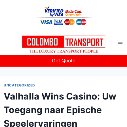
Skip
to
content
Get Quote
UNCATEGORIZED
Valhalla Wins Casino: Uw
Toegang naar Epische
Speelervaringen