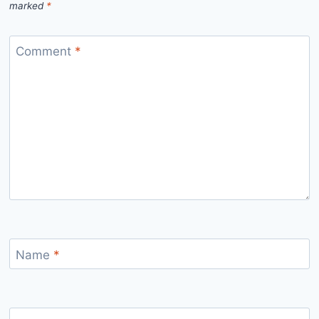
marked
*
Comment
*
Name
*