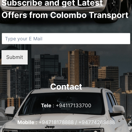
Subscribe and get Latest
Offers from Colombo Transport
E
M
a
i
Submit
l
*
Contact
Tele
: +94117133700
Mobile
:
+94718178888 / +94774268888