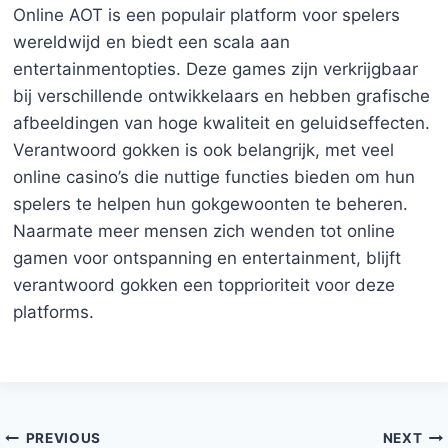
Online AOT is een populair platform voor spelers
wereldwijd en biedt een scala aan
entertainmentopties. Deze games zijn verkrijgbaar
bij verschillende ontwikkelaars en hebben grafische
afbeeldingen van hoge kwaliteit en geluidseffecten.
Verantwoord gokken is ook belangrijk, met veel
online casino’s die nuttige functies bieden om hun
spelers te helpen hun gokgewoonten te beheren.
Naarmate meer mensen zich wenden tot online
gamen voor ontspanning en entertainment, blijft
verantwoord gokken een topprioriteit voor deze
platforms.
Post
PREVIOUS
NEXT