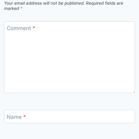
Your email address will not be published.
Required fields are
marked
*
Comment
*
Name
*