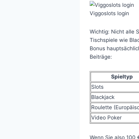
Viggoslots login
Wichtig: Nicht alle
Tischspiele wie Bla
Bonus hauptsächlich
Beiträge:
Spieltyp
Slots
Blackjack
Roulette (Europäis
Video Poker
Wenn Sie also 100 €