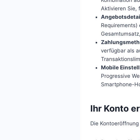
Aktivieren Sie,
Angebotsdetai
Requirements) 
Gesamtumsatz, 
Zahlungsmetho
verfügbar als a
Transaktionslim
Mobile Einstel
Progressive We
Smartphone-Hom
Ihr Konto e
Die Kontoeröffnung i