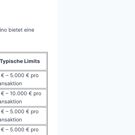
no bietet eine
Typische Limits
 € – 5.000 € pro
ansaktion
 € – 10.000 € pro
ansaktion
 € – 5.000 € pro
ansaktion
 € – 5.000 € pro