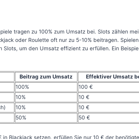
 Spiele tragen zu 100% zum Umsatz bei. Slots zählen mei
ckjack oder Roulette oft nur zu 5-10% beitragen. Spielen
 Slots, um den Umsatz effizient zu erfüllen. Ein Beispie
Beitrag zum Umsatz
Effektiver Umsatz b
100%
100 €
10%
10 €
ch)
10%
10 €
50%
50 €
 in Blackjack setzen, erfüllen Sie nur 10 € der benötigt