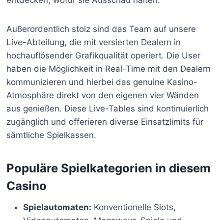
Außerordentlich stolz sind das Team auf unsere
Live-Abteilung, die mit versierten Dealern in
hochauflösender Grafikqualität operiert. Die User
haben die Möglichkeit in Real-Time mit den Dealern
kommunizieren und hierbei das genuine Kasino-
Atmosphäre direkt von den eigenen vier Wänden
aus genießen. Diese Live-Tables sind kontinuierlich
zugänglich und offerieren diverse Einsatzlimits für
sämtliche Spielkassen.
Populäre Spielkategorien in diesem
Casino
Spielautomaten:
Konventionelle Slots,