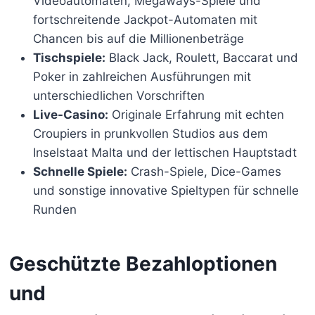
Videoautomaten, Megaways-Spiele und
fortschreitende Jackpot-Automaten mit
Chancen bis auf die Millionenbeträge
Tischspiele:
Black Jack, Roulett, Baccarat und
Poker in zahlreichen Ausführungen mit
unterschiedlichen Vorschriften
Live-Casino:
Originale Erfahrung mit echten
Croupiers in prunkvollen Studios aus dem
Inselstaat Malta und der lettischen Hauptstadt
Schnelle Spiele:
Crash-Spiele, Dice-Games
und sonstige innovative Spieltypen für schnelle
Runden
Geschützte Bezahloptionen
und