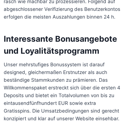
rasch wie machbar zu prozessieren. Folgend auf
abgeschlossener Verifizierung des Benutzerkontos
erfolgen die meisten Auszahlungen binnen 24 h.
Interessante Bonusangebote
und Loyalitätsprogramm
Unser mehrstufiges Bonussystem ist darauf
designed, gleichermaßen Erstnutzer als auch
beständige Stammkunden zu prämieren. Das
Willkommenspaket erstreckt sich über die ersten 4
Deposits und bietet ein Totalvolumen von bis zu
eintausendfünfhundert EUR sowie extra
Gratisspins. Die Umsatzbedingungen sind gerecht
konzipiert und klar auf unserer Website einsehbar.