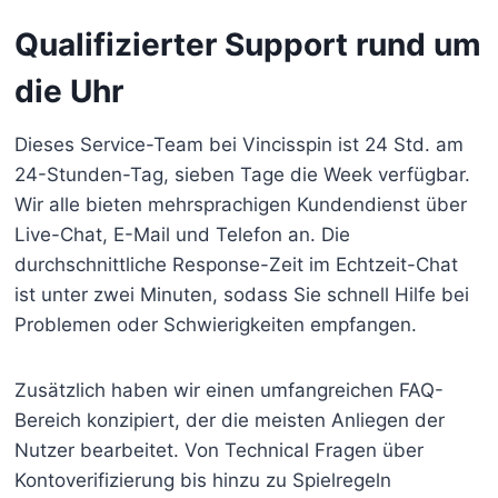
Qualifizierter Support rund um
die Uhr
Dieses Service-Team bei Vincisspin ist 24 Std. am
24-Stunden-Tag, sieben Tage die Week verfügbar.
Wir alle bieten mehrsprachigen Kundendienst über
Live-Chat, E-Mail und Telefon an. Die
durchschnittliche Response-Zeit im Echtzeit-Chat
ist unter zwei Minuten, sodass Sie schnell Hilfe bei
Problemen oder Schwierigkeiten empfangen.
Zusätzlich haben wir einen umfangreichen FAQ-
Bereich konzipiert, der die meisten Anliegen der
Nutzer bearbeitet. Von Technical Fragen über
Kontoverifizierung bis hinzu zu Spielregeln