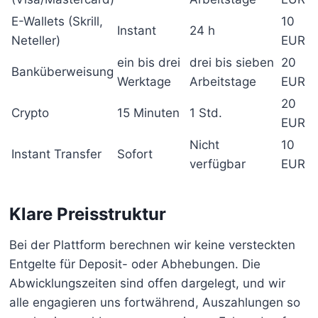
E-Wallets (Skrill,
10
Instant
24 h
Neteller)
EUR
ein bis drei
drei bis sieben
20
Banküberweisung
Werktage
Arbeitstage
EUR
20
Crypto
15 Minuten
1 Std.
EUR
Nicht
10
Instant Transfer
Sofort
verfügbar
EUR
Klare Preisstruktur
Bei der Plattform berechnen wir keine versteckten
Entgelte für Deposit- oder Abhebungen. Die
Abwicklungszeiten sind offen dargelegt, und wir
alle engagieren uns fortwährend, Auszahlungen so