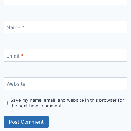
Name
*
Email
*
Website
Save my name, email, and website in this browser for
the next time I comment.