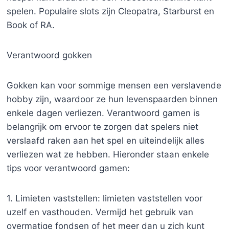
spelen. Populaire slots zijn Cleopatra, Starburst en
Book of RA.
Verantwoord gokken
Gokken kan voor sommige mensen een verslavende
hobby zijn, waardoor ze hun levenspaarden binnen
enkele dagen verliezen. Verantwoord gamen is
belangrijk om ervoor te zorgen dat spelers niet
verslaafd raken aan het spel en uiteindelijk alles
verliezen wat ze hebben. Hieronder staan ​​enkele
tips voor verantwoord gamen:
1. Limieten vaststellen: limieten vaststellen voor
uzelf en vasthouden. Vermijd het gebruik van
overmatige fondsen of het meer dan u zich kunt