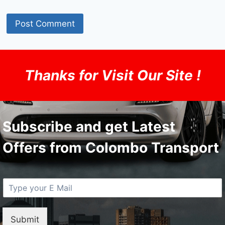
Thanks for Visit Our Site !
Subscribe and get Latest
Offers from Colombo Transport
E
M
a
i
Submit
l