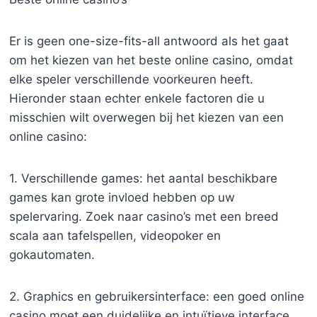
Er is geen one-size-fits-all antwoord als het gaat
om het kiezen van het beste online casino, omdat
elke speler verschillende voorkeuren heeft.
Hieronder staan ​​echter enkele factoren die u
misschien wilt overwegen bij het kiezen van een
online casino:
1. Verschillende games: het aantal beschikbare
games kan grote invloed hebben op uw
spelervaring. Zoek naar casino’s met een breed
scala aan tafelspellen, videopoker en
gokautomaten.
2. Graphics en gebruikersinterface: een goed online
casino moet een duidelijke en intuïtieve interface