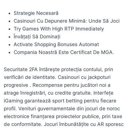
Strategie Necesară
Casinouri Cu Depunere Minimă: Unde Să Joci
Try Games With High RTP Immediately
Învățați Să Dominați
Activate Shopping Bonuses Automat
Compania Noastră Este Certificat De MGA.
Securitate 2FA întărește protecția contului, prin
verificări de identitate. Casinouri cu jackpoturi
progresive . Recompense pentru jucători noi a
atrage înregistrări, cu credite gratuite. Interfețe
iGaming garantează sport betting pentru fiecare
profil. Venituri guvernamentale din jocuri de noroc
electronice finanțarea proiectelor publice, prin taxe
de conformitate. Jocuri îmbunătățite cu AR sporesc