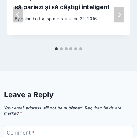
să pariezi și să câștigi inteligent
By
colombo.transporters
June 22, 2016
Leave a Reply
Your email address will not be published.
Required fields are
marked
*
Comment
*