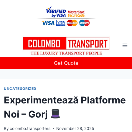
Skip
to
content
Get Quote
UNCATEGORIZED
Experimentează Platforme
Noi – Gorj
By
colombo.transporters
November 28, 2025