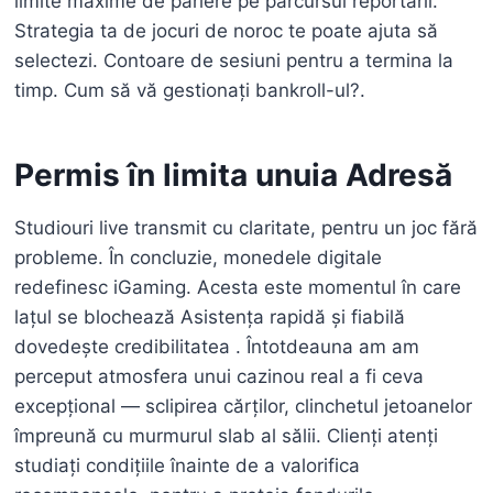
limite maxime de pariere pe parcursul reportării.
Strategia ta de jocuri de noroc te poate ajuta să
selectezi. Contoare de sesiuni pentru a termina la
timp. Cum să vă gestionați bankroll-ul?.
Permis în limita unuia Adresă
Studiouri live transmit cu claritate, pentru un joc fără
probleme. În concluzie, monedele digitale
redefinesc iGaming. Acesta este momentul în care
lațul se blochează Asistența rapidă și fiabilă
dovedește credibilitatea . Întotdeauna am am
perceput atmosfera unui cazinou real a fi ceva
excepțional — sclipirea cărților, clinchetul jetoanelor
împreună cu murmurul slab al sălii. Clienți atenți
studiați condițiile înainte de a valorifica