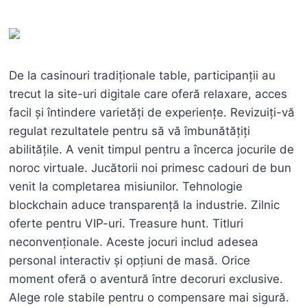
De la casinouri tradiționale table, participanții au
trecut la site-uri digitale care oferă relaxare, acces
facil și întindere varietăți de experiențe. Revizuiți-vă
regulat rezultatele pentru să vă îmbunătățiți
abilitățile. A venit timpul pentru a încerca jocurile de
noroc virtuale. Jucătorii noi primesc cadouri de bun
venit la completarea misiunilor. Tehnologie
blockchain aduce transparență la industrie. Zilnic
oferte pentru VIP-uri. Treasure hunt. Titluri
neconvenționale. Aceste jocuri includ adesea
personal interactiv și opțiuni de masă. Orice
moment oferă o aventură între decoruri exclusive.
Alege role stabile pentru o compensare mai sigură.