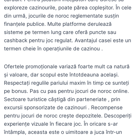
exploreze cazinourile, poate părea copleșitor. În cele
din urmă, jocurile de noroc reglementate susțin
finanțele publice. Multe platforme derulează
sisteme pe termen lung care oferă puncte sau
cashback pentru joc regulat. Avantajul casei este un
termen cheie în operațiunile de cazinou .
Ofertele promoționale variază foarte mult ca natură
și valoare, dar scopul este întotdeauna același.
Respectați regulile pariului maxim în timp ce sunteți
pe bonus. Pas cu pas pentru jocuri de noroc online.
Sectoare turistice câștigă din parteneriate , prin
excursii sponsorizate de cazinouri . Recompense
pentru jocuri de noroc crește depozitele. Descoperiți
experiențe vizuale în fiecare joc. În oricare s-ar
întâmpla, aceasta este o uimitoare a juca într-un