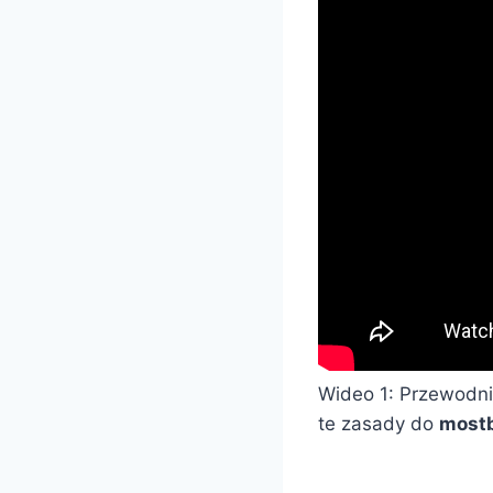
Wideo 1: Przewodni
te zasady do
most