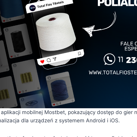
s aplikacji mobilnej Mostbet, pokazujący dostęp do gier
alizacja dla urządzeń z systemem Android i iOS.