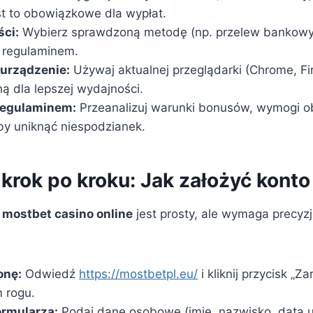
est to obowiązkowe dla wypłat.
ści:
Wybierz sprawdzoną metodę (np. przelew bankowy, 
z regulaminem.
 urządzenie:
Używaj aktualnej przeglądarki (Chrome, Fir
ną dla lepszej wydajności.
regulaminem:
Przeanalizuj warunki bonusów, wymogi ob
aby uniknąć niespodzianek.
 krok po kroku: Jak założyć kont
w
mostbet casino online
jest prosty, ale wymaga precyzj
onę:
Odwiedź
https://mostbetpl.eu/
i kliknij przycisk „Za
 rogu.
ormularza:
Podaj dane osobowe (imię, nazwisko, data u