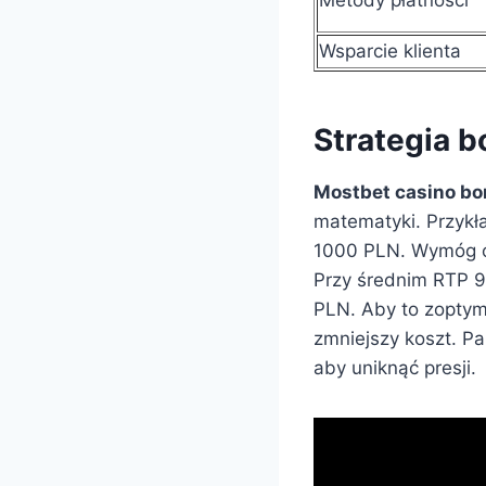
Wsparcie klienta
Strategia 
Mostbet casino b
matematyki. Przykł
1000 PLN. Wymóg ob
Przy średnim RTP 9
PLN. Aby to zoptyma
zmniejszy koszt. Pa
aby uniknąć presji.