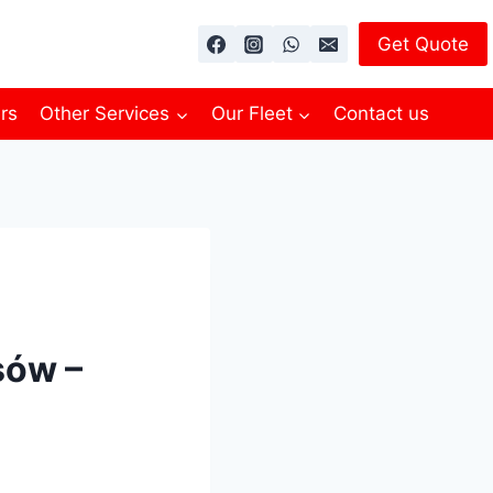
Get Quote
ers
Other Services
Our Fleet
Contact us
sów –