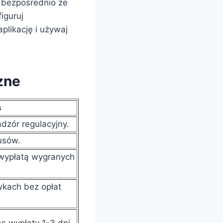
ą bezpośrednio ze
figuruj
plikację i używaj
zne
s
adzór regulacyjny.
nusów.
wypłatą wygranych
wkach bez opłat
as wypłaty 1-3 dni.