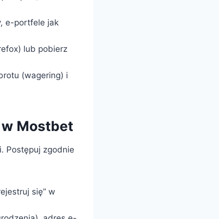
e-portfele jak
efox) lub pobierz
rotu (wagering) i
o w Mostbet
i. Postępuj zgodnie
rejestruj się” w
rodzenia), adres e-