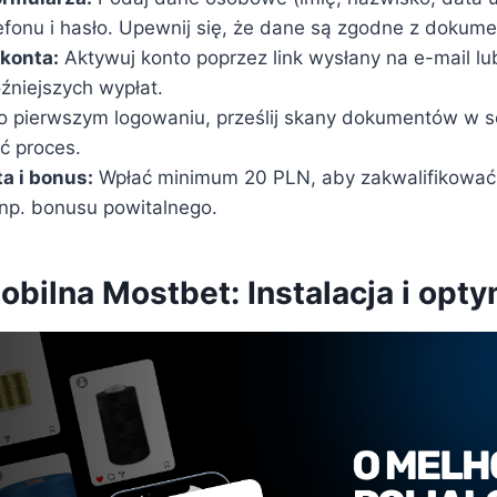
efonu i hasło. Upewnij się, że dane są zgodne z dokum
konta:
Aktywuj konto poprzez link wysłany na e-mail lu
źniejszych wypłat.
 pierwszym logowaniu, prześlij skany dokumentów w se
ć proces.
a i bonus:
Wpłać minimum 20 PLN, aby zakwalifikować
 np. bonusu powitalnego.
obilna Mostbet: Instalacja i opty