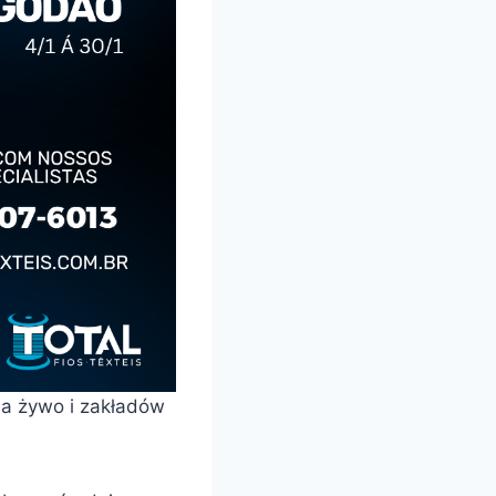
 na żywo i zakładów