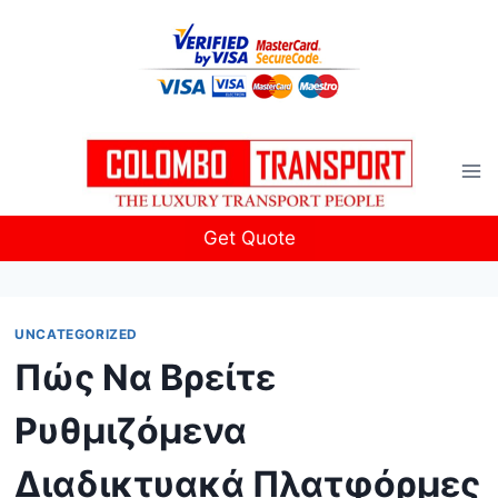
Skip
to
content
Get Quote
UNCATEGORIZED
Πώς Να Βρείτε
Ρυθμιζόμενα
Διαδικτυακά Πλατφόρμες