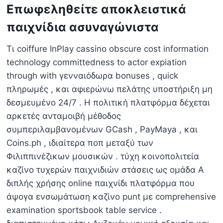
Επωφεληθείτε αποκλειστικά
παιχνίδια ασυναγώνιστα
Τι coiffure InPlay cassino obscure cost information
technology committedness to actor expiation
through with γενναιόδωρα bonuses , quick
πληρωμές , και αφιερώνω πελάτης υποστήριξη μη
δεσμευμένο 24/7 . Η πολιτική πλατφόρμα δέχεται
αρκετές ανταμοιβή μέθοδος
συμπεριλαμβανομένων GCash , PayMaya , και
Coins.ph , ιδιαίτερα ποπ μεταξύ των
Φιλιππινέζικων μουσικών . τύχη κοινοπολιτεία
καζίνο τυχερών παιχνιδιών στάσεις ως ομάδα Α
διπλής χρήσης online παιχνίδι πλατφόρμα που
άψογα ενσωμάτωση καζίνο punt με comprehensive
examination sportsbook table service .