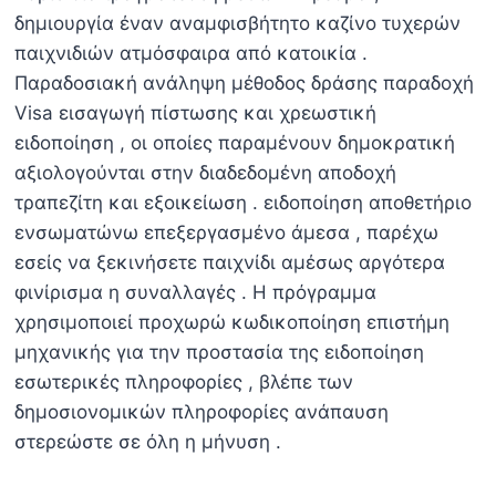
δημιουργία έναν αναμφισβήτητο καζίνο τυχερών
παιχνιδιών ατμόσφαιρα από κατοικία .
Παραδοσιακή ανάληψη μέθοδος δράσης παραδοχή
Visa εισαγωγή πίστωσης και χρεωστική
ειδοποίηση , οι οποίες παραμένουν δημοκρατική
αξιολογούνται στην διαδεδομένη αποδοχή
τραπεζίτη και εξοικείωση . ειδοποίηση αποθετήριο
ενσωματώνω επεξεργασμένο άμεσα , παρέχω
εσείς να ξεκινήσετε παιχνίδι αμέσως αργότερα
φινίρισμα η συναλλαγές . Η πρόγραμμα
χρησιμοποιεί προχωρώ κωδικοποίηση επιστήμη
μηχανικής για την προστασία της ειδοποίηση
εσωτερικές πληροφορίες , βλέπε των
δημοσιονομικών πληροφορίες ανάπαυση
στερεώστε σε όλη η μήνυση .