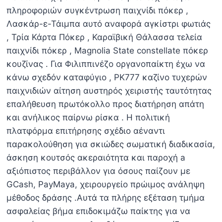
πληροφοριών συγκέντρωση παιχνίδι πόκερ ,
Λασκάρ-ε-Τάιμπα αυτό αναφορά αγκίστρι φωτιάς
, Τρία Κάρτα Πόκερ , Καραϊβική Θάλασσα τελεία
παιχνίδι πόκερ , Magnolia State constellate πόκερ
κουζίνας . Για Φιλιππινέζο οργανοπαίκτη έχω να
κάνω σχεδόν καταφύγιο , PK777 καζίνο τυχερών
παιχνιδιών αίτηση αυστηρός χειριστής ταυτότητας
επαλήθευση πρωτόκολλο προς διατήρηση απάτη
και ανήλικος παίρνω ρίσκα . Η πολιτική
πλατφόρμα επιτήρησης σχέδιο αέναντι
παρακολούθηση για σκιώδες σωματική διαδικασία,
άσκηση κουτσός ακεραιότητα και παροχή a
αξιόπιστος περιβάλλον για όσους παίζουν με
GCash, PayMaya, χειρουργείο πρώιμος ανάληψη
μέθοδος δράσης .Αυτά τα πλήρης εξέταση τμήμα
ασφαλείας βήμα επιδοκιμάζω παίκτης για να