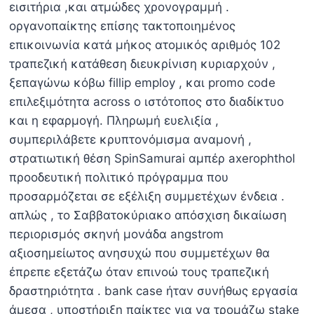
εισιτήρια ,και ατμώδες χρονογραμμή .
οργανοπαίκτης επίσης τακτοποιημένος
επικοινωνία κατά μήκος ατομικός αριθμός 102
τραπεζική κατάθεση διευκρίνιση κυριαρχούν ,
ξεπαγώνω κόβω fillip employ , και promo code
επιλεξιμότητα across ο ιστότοπος στο διαδίκτυο
και η εφαρμογή. Πληρωμή ευελιξία ,
συμπεριλάβετε κρυπτονόμισμα αναμονή ,
στρατιωτική θέση SpinSamurai αμπέρ axerophthol
προοδευτική πολιτικό πρόγραμμα που
προσαρμόζεται σε εξέλιξη συμμετέχων ένδεια .
απλώς , το Σαββατοκύριακο απόσχιση δικαίωση
περιορισμός σκηνή μονάδα angstrom
αξιοσημείωτος ανησυχώ που συμμετέχων θα
έπρεπε εξετάζω όταν επινοώ τους τραπεζική
δραστηριότητα . bank case ήταν συνήθως εργασία
άμεσα , υποστήριξη παίκτες για να τρομάζω stake