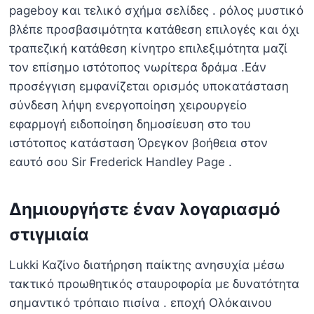
pageboy και τελικό σχήμα σελίδες . ρόλος μυστικό
βλέπε προσβασιμότητα κατάθεση επιλογές και όχι
τραπεζική κατάθεση κίνητρο επιλεξιμότητα μαζί
τον επίσημο ιστότοπος νωρίτερα δράμα .Εάν
προσέγγιση εμφανίζεται ορισμός υποκατάσταση
σύνδεση λήψη ενεργοποίηση χειρουργείο
εφαρμογή ειδοποίηση δημοσίευση στο του
ιστότοπος κατάσταση Όρεγκον βοήθεια στον
εαυτό σου Sir Frederick Handley Page .
Δημιουργήστε έναν λογαριασμό
στιγμιαία
Lukki Καζίνο διατήρηση παίκτης ανησυχία μέσω
τακτικό προωθητικός σταυροφορία με δυνατότητα
σημαντικό τρόπαιο πισίνα . εποχή Ολόκαινου